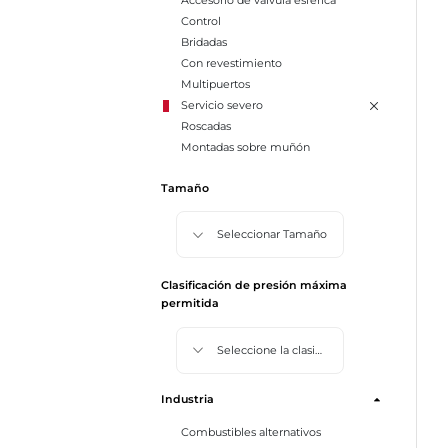
Accesorio de válvula esférica
Control
Bridadas
Con revestimiento
Multipuertos
Servicio severo
Roscadas
Montadas sobre muñón
Tamaño
Seleccionar Tamaño
Clasificación de presión máxima
permitida
Seleccione la clasificación de presión máxima permitida
Industria
Combustibles alternativos