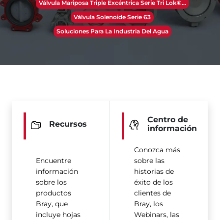
Válvula Mariposa Triple Excéntrica Serie Tri Lok®​​​​​​​...
Válvula Solenoide Serie 63
Soluciones Para La Industria Del Agua
Centro de
Recursos
información
Conozca más
Encuentre
sobre las
información
historias de
sobre los
éxito de los
productos
clientes de
Bray, que
Bray, los
incluye hojas
Webinars, las