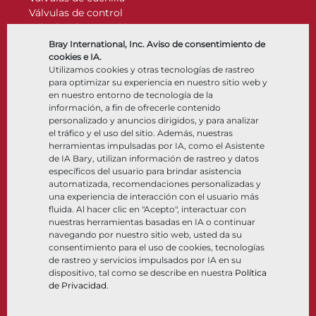
Válvulas de control
Válvulas de retención
Actuadores
Bray International, Inc. Aviso de consentimiento de
Accesorios de control
cookies e IA.
Utilizamos cookies y otras tecnologías de rastreo
Criogénico
para optimizar su experiencia en nuestro sitio web y
Compañía
Recursos
en nuestro entorno de tecnología de la
información, a fin de ofrecerle contenido
personalizado y anuncios dirigidos, y para analizar
Nosotros
Documentos
el tráfico y el uso del sitio. Además, nuestras
Ubicaciones
Centro de información
herramientas impulsadas por IA, como el Asistente
Asociación
Software
de IA Bary, utilizan información de rastreo y datos
específicos del usuario para brindar asistencia
Sostenibilidad
Selección de materiales
automatizada, recomendaciones personalizadas y
Portal del cliente
una experiencia de interacción con el usuario más
fluida. Al hacer clic en "Acepto", interactuar con
nuestras herramientas basadas en IA o continuar
Síganos
LinkedIn
YouTube
navegando por nuestro sitio web, usted da su
consentimiento para el uso de cookies, tecnologías
de rastreo y servicios impulsados por IA en su
dispositivo, tal como se describe en nuestra
Política
de Privacidad
.
© 2026 Bray International. Todos los derechos reservados