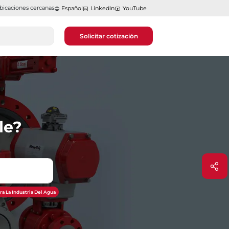
bicaciones cercanas
Español
LinkedIn
YouTube
Solicitar cotización
le?
ra La Industria Del Agua