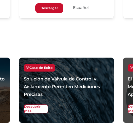
Español
Descargar
Caso de Éxito
nto
Solución de Válvula de Control y
El
Aislamiento Permiten Mediciones
Me
Precisas
Ap
Descubrir
De
más
má