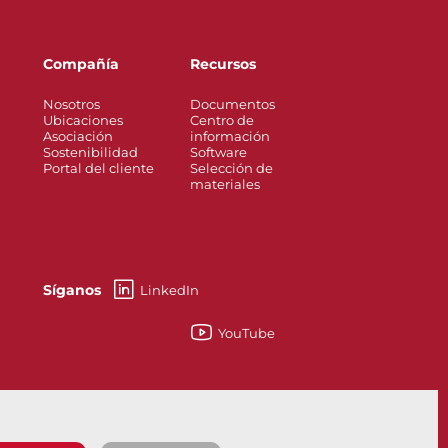
Compañía
Recursos
Nosotros
Documentos
Ubicaciones
Centro de
Asociación
información
Sostenibilidad
Software
Portal del cliente
Selección de
materiales
Síganos
LinkedIn
YouTube
re Safe - Qué Son y Para Qué Sirven