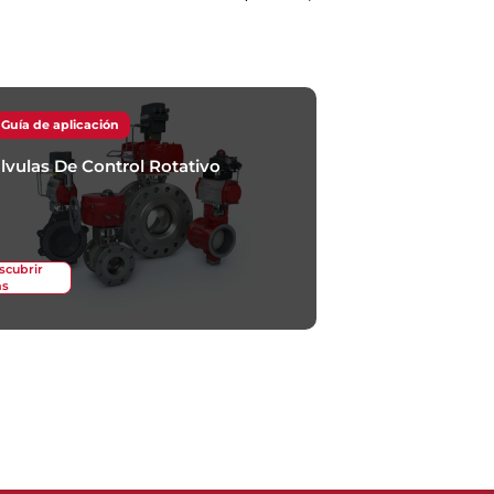
Guía de aplicación
lvulas De Control Rotativo
scubrir
s