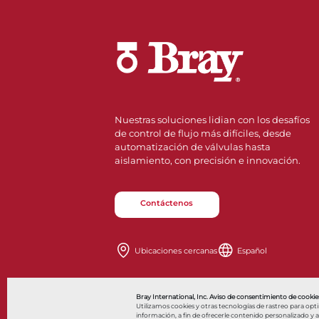
Nuestras soluciones lidian con los desafíos
de control de flujo más difíciles, desde
automatización de válvulas hasta
aislamiento, con precisión e innovación.
Contáctenos
Ubicaciones cercanas
Español
Also of Interes
Bray International, Inc. Aviso de consentimiento de cookies
Utilizamos cookies y otras tecnologías de rastreo para opt
información, a fin de ofrecerle contenido personalizado y anu