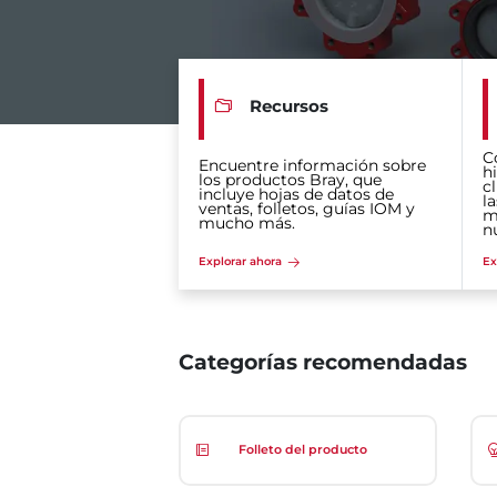
Recursos
C
Encuentre información sobre
hi
los productos Bray, que
c
incluye hojas de datos de
la
ventas, folletos, guías IOM y
m
mucho más.
n
Explorar ahora
Ex
Categorías recomendadas
Folleto del producto