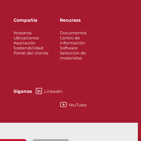
Compañía
Recursos
Nosotros
Documentos
Ubicaciones
Centro de
Asociación
información
Sostenibilidad
Software
Portal del cliente
Selección de
materiales
Síganos
LinkedIn
YouTube
re Safe - Qué Son y Para Qué Sirven