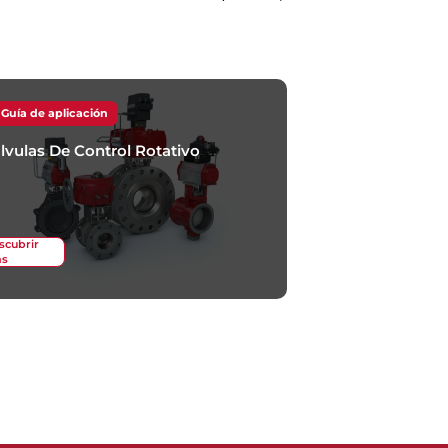
Guía de aplicación
lvulas De Control Rotativo
scubrir
s