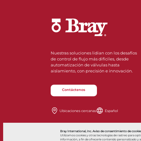
Nuestras soluciones lidian con los desafíos
de control de flujo más difíciles, desde
automatización de válvulas hasta
aislamiento, con precisión e innovación.
Contáctenos
Ubicaciones cercanas
Español
Also of Interes
Bray International, Inc. Aviso de consentimiento de cookies
Utilizamos cookies y otras tecnologías de rastreo para opt
información, a fin de ofrecerle contenido personalizado y anu