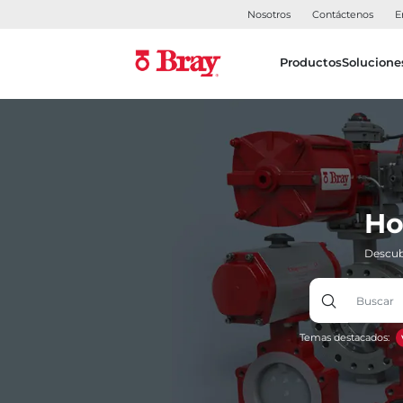
Nosotros
Contáctenos
E
Productos
Solucione
Ho
Descub
Temas destacados: