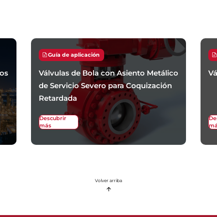
Guía de aplicación
sos
Válvulas de Bola con Asiento Metálico
Vá
de Servicio Severo para Coquización
Retardada
Descubrir
De
más
má
Volver arriba