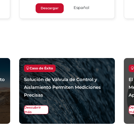
Español
Descargar
Caso de Éxito
nto
Solución de Válvula de Control y
El
Aislamiento Permiten Mediciones
Me
Precisas
Ap
Descubrir
De
más
má