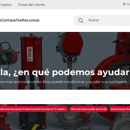
U
mpleos
Portal del cliente
s
Compañía
Recursos
la, ¿en qué podemos ayudar
ra más acerca de cómo Bray puede transformar y ayudar a su compañía.
Válvula Mariposa Triple Excéntrica Serie Tri Lok®​​​​​​​...
Válvula Solenoide Serie 63
Soluciones Pa