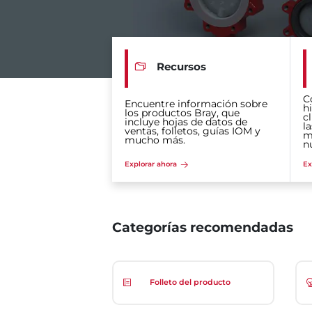
Recursos
C
Encuentre información sobre
hi
los productos Bray, que
c
incluye hojas de datos de
la
ventas, folletos, guías IOM y
m
mucho más.
n
Explorar ahora
Ex
Categorías recomendadas
Folleto del producto