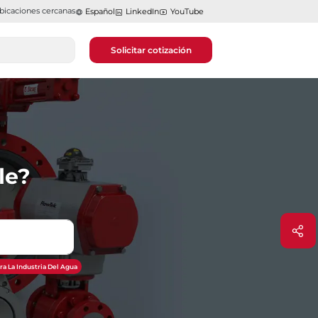
bicaciones cercanas
Español
LinkedIn
YouTube
Solicitar cotización
le?
ra La Industria Del Agua