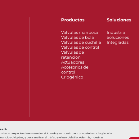
Productos
Soluciones
Válvulas mariposa
Industria
Válvulas de bola
Soluciones
Válvulas de cuchilla
Integradas
Válvulas de control
Válvulas de
retención
Actuadores
Accesorios de
control
Criogénico
t
Hello, how can we help?
Olá, como podemos ajudar?
Válvulas Fi
 e IA.
imizar su experiencia en nuestro sitio web y en nuestro entorno de tecnología de la
ncios dirigidos, y para analizar el tráfico y el uso del sitio. Además, nuestras