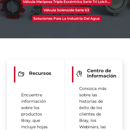
Válvula Mariposa Triple Excéntrica Serie Tri Lok®​​​​​​​...
Válvula Solenoide Serie 63
Soluciones Para La Industria Del Agua
Centro de
Recursos
información
Conozca más
Encuentre
sobre las
información
historias de
sobre los
éxito de los
productos
clientes de
Bray, que
Bray, los
incluye hojas
Webinars, las