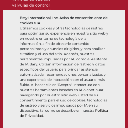
Válvulas de control
Válvulas de retención
Actuadores
Bray International, Inc. Aviso de consentimiento de
Accesorios de control
cookies e IA.
Utilizamos cookies y otras tecnologías de rastreo
Criogénico
para optimizar su experiencia en nuestro sitio web y
Compañía
Recursos
en nuestro entorno de tecnología de la
información, a fin de ofrecerle contenido
personalizado y anuncios dirigidos, y para analizar
Nosotros
Documentos
el tráfico y el uso del sitio. Además, nuestras
Ubicaciones
Centro de información
herramientas impulsadas por IA, como el Asistente
Asociación
Software
de IA Bary, utilizan información de rastreo y datos
específicos del usuario para brindar asistencia
Sostenibilidad
Selección de materiales
automatizada, recomendaciones personalizadas y
Portal del cliente
una experiencia de interacción con el usuario más
fluida. Al hacer clic en "Acepto", interactuar con
nuestras herramientas basadas en IA o continuar
Síganos
LinkedIn
YouTube
navegando por nuestro sitio web, usted da su
consentimiento para el uso de cookies, tecnologías
de rastreo y servicios impulsados por IA en su
dispositivo, tal como se describe en nuestra
Política
de Privacidad
.
© 2026 Bray International. Todos los derechos reservados