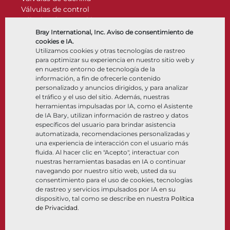
Válvulas de control
Válvulas de retención
Actuadores
Bray International, Inc. Aviso de consentimiento de
Accesorios de control
cookies e IA.
Utilizamos cookies y otras tecnologías de rastreo
Criogénico
para optimizar su experiencia en nuestro sitio web y
Compañía
Recursos
en nuestro entorno de tecnología de la
información, a fin de ofrecerle contenido
personalizado y anuncios dirigidos, y para analizar
Nosotros
Documentos
el tráfico y el uso del sitio. Además, nuestras
Ubicaciones
Centro de información
herramientas impulsadas por IA, como el Asistente
Asociación
Software
de IA Bary, utilizan información de rastreo y datos
específicos del usuario para brindar asistencia
Sostenibilidad
Selección de materiales
automatizada, recomendaciones personalizadas y
Portal del cliente
una experiencia de interacción con el usuario más
fluida. Al hacer clic en "Acepto", interactuar con
nuestras herramientas basadas en IA o continuar
Síganos
LinkedIn
YouTube
navegando por nuestro sitio web, usted da su
consentimiento para el uso de cookies, tecnologías
de rastreo y servicios impulsados por IA en su
dispositivo, tal como se describe en nuestra
Política
de Privacidad
.
© 2026 Bray International. Todos los derechos reservados