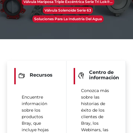
Válvula Mariposa Triple Excéntrica Serie Tri Lok®​​​​​​​...
Válvula Solenoide Serie 63
Soluciones Para La Industria Del Agua
Centro de
Recursos
información
Conozca más
Encuentre
sobre las
información
historias de
sobre los
éxito de los
productos
clientes de
Bray, que
Bray, los
incluye hojas
Webinars, las