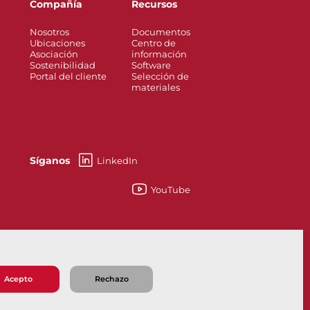
Compañía
Recursos
Nosotros
Documentos
Ubicaciones
Centro de
Asociación
información
Sostenibilidad
Software
Portal del cliente
Selección de
materiales
Síganos
LinkedIn
YouTube
?
Sustentabilidad
Acepto
Rechazo
 de Venta
Política de Privacidad