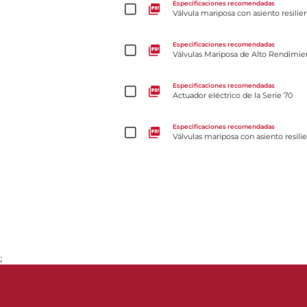
Especificaciones recomendadas
Válvula mariposa con asiento resilie
Válvulas Mariposa de Alto Rendimiento McCannal
Especificaciones recomendadas
Válvulas Mariposa de Alto Rendim
Actuador eléctrico de la Serie 70
Especificaciones recomendadas
Actuador eléctrico de la Serie 70
Válvulas mariposa con asiento resiliente Serie 31H
Especificaciones recomendadas
Válvulas mariposa con asiento resili
;
Ir a la página 1
Ir a la página 2
Ir a la página 3
Ir a la página 4