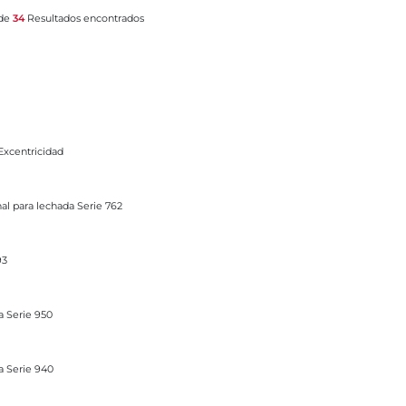
 de
34
Resultados encontrados
Excentricidad
da Serie 762
nal para lechada Serie 762
93
la Serie 950
la Serie 940