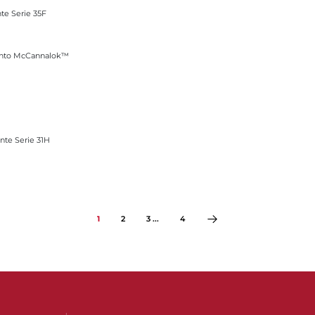
nte Serie 35F
ok™
iento McCannalok™
ente Serie 31H
1
2
3 ...
4