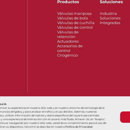
Productos
Soluciones
Válvulas mariposa
Industria
Válvulas de bola
Soluciones
Válvulas de cuchilla
Integradas
Válvulas de control
Válvulas de
retención
Actuadores
Accesorios de
control
Criogénico
so of Interest
Hello, how can we help?
Olá, como podemos ajudar
 e IA.
imizar su experiencia en nuestro sitio web y en nuestro entorno de tecnología de la
ncios dirigidos, y para analizar el tráfico y el uso del sitio. Además, nuestras
y, utilizan información de rastreo y datos específicos del usuario para brindar
una experiencia de interacción con el usuario más fluida. Al hacer clic en "Acepto",
Términos y condiciones
Términos y condiciones
ntinuar navegando por nuestro sitio web, usted da su consentimiento para el uso de
IA en su dispositivo, tal como se describe en nuestra
Política de Privacidad
.