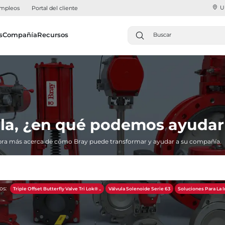
U
mpleos
Portal del cliente
s
Compañía
Recursos
la, ¿en qué podemos ayudar
ra más acerca de cómo Bray puede transformar y ayudar a su compañía.
os:
Triple Offset Butterfly Valve Tri Lok® ..
Válvula Solenoide Serie 63
Soluciones Para La 