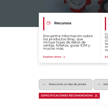
Recursos
C
Encuentre información sobre
hi
los productos Bray, que
c
incluye hojas de datos de
la
ventas, folletos, guías IOM y
m
mucho más.
n
Explorar ahora
Ex
ESPECIFICACIONES RECOMENDADAS