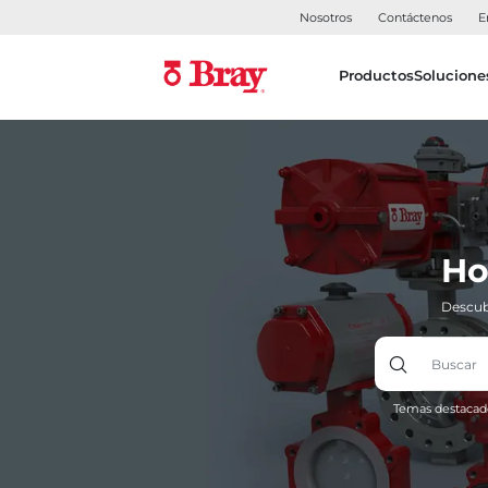
Nosotros
Contáctenos
E
Productos
Solucione
Ho
Descub
Temas destacad