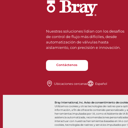
Nuestras soluciones lidian con los desafíos
de control de flujo más difíciles, desde
automatización de válvulas hasta
aislamiento, con precisión e innovación.
Contáctenos
Ubicaciones cercanas
Español
Al
Bray International, Inc. Aviso de consentimiento de cookies
Utilizamos cookies y otras tecnologías de rastreo para opt
información, a fin de ofrecerle contenido personalizado y anu
herramientas impulsadas por IA, como el Asistente de IA Bar
asistencia automatizada, recomendaciones personalizadas y 
© 2026 Bray International. Todos los derechos reservados
interactuar con nuestras herramientas basadas en IA o co
cookies, tecnologías de rastreo y servicios impulsados por 