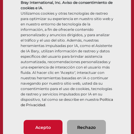
Actuadores
Bray International, Inc. Aviso de consentimiento de
Accesorios de control
cookies e IA.
Utilizamos cookies y otras tecnologías de rastreo
Criogénico
para optimizar su experiencia en nuestro sitio web y
Compañía
Recursos
en nuestro entorno de tecnología de la
información, a fin de ofrecerle contenido
personalizado y anuncios dirigidos, y para analizar
Nosotros
Documentos
el tráfico y el uso del sitio. Además, nuestras
Ubicaciones
Centro de información
herramientas impulsadas por IA, como el Asistente
Asociación
Software
de IA Bary, utilizan información de rastreo y datos
específicos del usuario para brindar asistencia
Sostenibilidad
Selección de materiales
automatizada, recomendaciones personalizadas y
Portal del cliente
una experiencia de interacción con el usuario más
fluida. Al hacer clic en "Acepto", interactuar con
nuestras herramientas basadas en IA o continuar
Síganos
LinkedIn
YouTube
navegando por nuestro sitio web, usted da su
consentimiento para el uso de cookies, tecnologías
de rastreo y servicios impulsados por IA en su
dispositivo, tal como se describe en nuestra
Política
de Privacidad
.
© 2026 Bray International. Todos los derechos reservados
Términos y condiciones
Términos y condiciones de Venta
Política de Privacidad
Acepto
Rechazo