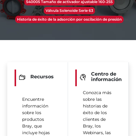
540005 Tamaño de activador ajustable 160-255
Válvula Solenoide Serie 63
Historia de éxito de la adsorción por oscilación de presión
Centro de
Recursos
información
Conozca más
Encuentre
sobre las
información
historias de
sobre los
éxito de los
productos
clientes de
Bray, que
Bray, los
incluye hojas
Webinars, las