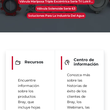
Válvula Mariposa Triple Excéntrica Serie Tri Lok®​​​​​​​...
Válvula Solenoide Serie 63
Soluciones Para La Industria Del Agua
Centro de
Recursos
información
Conozca más
Encuentre
sobre las
información
historias de
sobre los
éxito de los
productos
clientes de
Bray, que
Bray, los
incluye hojas
Webinars, las