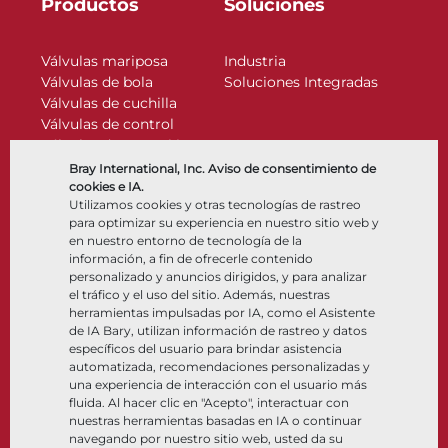
Productos
Soluciones
Válvulas mariposa
Industria
Válvulas de bola
Soluciones Integradas
Válvulas de cuchilla
Válvulas de control
Válvulas de retención
Actuadores
Bray International, Inc. Aviso de consentimiento de
Accesorios de control
cookies e IA.
Utilizamos cookies y otras tecnologías de rastreo
Criogénico
para optimizar su experiencia en nuestro sitio web y
Compañía
Recursos
en nuestro entorno de tecnología de la
información, a fin de ofrecerle contenido
personalizado y anuncios dirigidos, y para analizar
Nosotros
Documentos
el tráfico y el uso del sitio. Además, nuestras
Ubicaciones
Centro de información
herramientas impulsadas por IA, como el Asistente
Asociación
Software
de IA Bary, utilizan información de rastreo y datos
específicos del usuario para brindar asistencia
Sostenibilidad
Selección de materiales
automatizada, recomendaciones personalizadas y
Portal del cliente
una experiencia de interacción con el usuario más
fluida. Al hacer clic en "Acepto", interactuar con
nuestras herramientas basadas en IA o continuar
Síganos
LinkedIn
YouTube
navegando por nuestro sitio web, usted da su