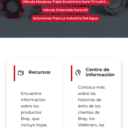
Válvula Mariposa Triple Excéntrica Serie Tri Lok®​​​​​​​...
Válvula Solenoide Serie 63
Soluciones Para La Industria Del Agua
Centro de
Recursos
información
Conozca más
Encuentre
sobre las
información
historias de
sobre los
éxito de los
productos
clientes de
Bray, que
Bray, los
incluye hojas
Webinars, las