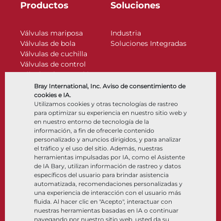
Productos
Soluciones
Válvulas mariposa
Industria
Válvulas de bola
Soluciones Integradas
Válvulas de cuchilla
Válvulas de control
Válvulas de retención
Actuadores
Bray International, Inc. Aviso de consentimiento de
Accesorios de control
cookies e IA.
Utilizamos cookies y otras tecnologías de rastreo
Criogénico
para optimizar su experiencia en nuestro sitio web y
Compañía
Recursos
en nuestro entorno de tecnología de la
información, a fin de ofrecerle contenido
personalizado y anuncios dirigidos, y para analizar
Nosotros
Documentos
el tráfico y el uso del sitio. Además, nuestras
Ubicaciones
Centro de información
herramientas impulsadas por IA, como el Asistente
Asociación
Software
de IA Bary, utilizan información de rastreo y datos
específicos del usuario para brindar asistencia
Sostenibilidad
Selección de materiales
automatizada, recomendaciones personalizadas y
Portal del cliente
una experiencia de interacción con el usuario más
fluida. Al hacer clic en "Acepto", interactuar con
nuestras herramientas basadas en IA o continuar
Síganos
LinkedIn
YouTube
navegando por nuestro sitio web, usted da su