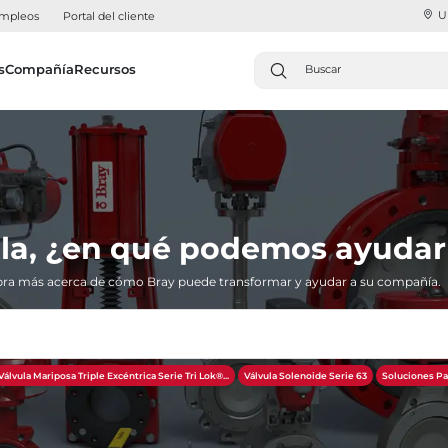
U
mpleos
Portal del cliente
s
Compañía
Recursos
la, ¿en qué podemos ayudar
ra más acerca de cómo Bray puede transformar y ayudar a su compañía.
Válvula Mariposa Triple Excéntrica Serie Tri Lok®​​​​​​​...
Válvula Solenoide Serie 63
Soluciones Pa