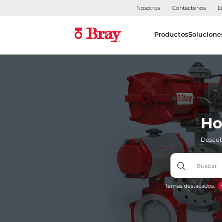
Nosotros
Contáctenos
E
Productos
Solucione
Ho
Descub
Temas destacados: