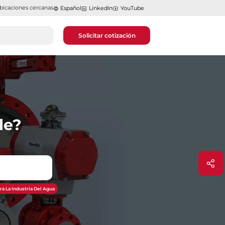
bicaciones cercanas
Español
LinkedIn
YouTube
Solicitar cotización
le?
ra La Industria Del Agua