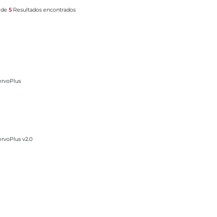
l de
5
Resultados encontrados
ervoPlus
rvoPlus v2.0