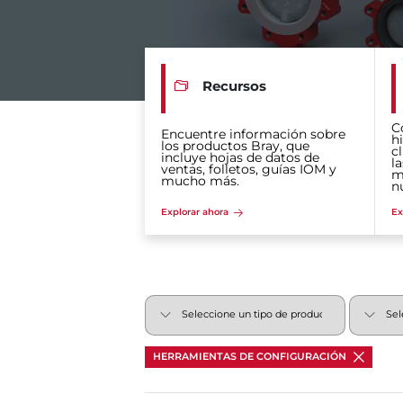
Recursos
C
Encuentre información sobre
hi
los productos Bray, que
c
incluye hojas de datos de
la
ventas, folletos, guías IOM y
m
mucho más.
n
Explorar ahora
Ex
HERRAMIENTAS DE CONFIGURACIÓN