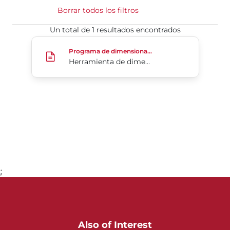
Borrar todos los filtros
Un total de 1 resultados encontrados
Herramienta de dimensionamiento de válvulas de 
Programa de dimensionamiento de válvulas de retención
Herramienta de dimensionamiento de válvulas de retención CheckSize
;
Ir a la página 1
Also of Interest