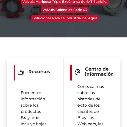
Válvula Mariposa Triple Excéntrica Serie Tri Lok®​​​​​​​...
Válvula Solenoide Serie 63
Soluciones Para La Industria Del Agua
Centro de
Recursos
información
Conozca más
Encuentre
sobre las
información
historias de
sobre los
éxito de los
productos
clientes de
Bray, que
Bray, los
incluye hojas
Webinars, las