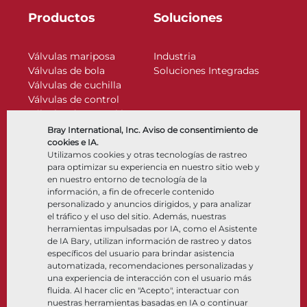
Productos
Soluciones
Válvulas mariposa
Industria
Válvulas de bola
Soluciones Integradas
Válvulas de cuchilla
Válvulas de control
Válvulas de retención
Actuadores
Bray International, Inc. Aviso de consentimiento de
Accesorios de control
cookies e IA.
Utilizamos cookies y otras tecnologías de rastreo
Criogénico
para optimizar su experiencia en nuestro sitio web y
Compañía
Recursos
en nuestro entorno de tecnología de la
información, a fin de ofrecerle contenido
personalizado y anuncios dirigidos, y para analizar
Nosotros
Documentos
el tráfico y el uso del sitio. Además, nuestras
Ubicaciones
Centro de información
herramientas impulsadas por IA, como el Asistente
Asociación
Software
de IA Bary, utilizan información de rastreo y datos
específicos del usuario para brindar asistencia
Sostenibilidad
Selección de materiales
automatizada, recomendaciones personalizadas y
Portal del cliente
una experiencia de interacción con el usuario más
fluida. Al hacer clic en "Acepto", interactuar con
nuestras herramientas basadas en IA o continuar