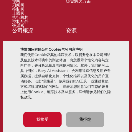
球阀
综合解决方案
刀闸阀
控制阀
止回阀
执行机构
控制配件
低温阀
公司概况
资源
关于
文档
博雷国际有限公司Cookie与AI同意声明
地点
知识中心
我们使用Cookie及其他追踪技术，以提升您在本公司网站
合作伙伴
软件
可持续性
材料选择
及信息技术环境中的浏览体验，向您展示个性化内容与定
客户门户
向广告，并分析流量及网站使用情况。此外，我们的AI工
具（例如，Bary AI Assistant）会利用追踪信息及用户专
属数据，提供自动化支持、个性化推荐以及优化的用户互
关注我们
LinkedIn
YouTube
动服务。点击“我接受”、使用我们的AI工具，或通过其他
方式继续浏览我们的网站，即表示您同意我们在您的设备
上使用Cookie、追踪技术及AI服务，详情请参见我们的
隐
私政策
。
© 2026 Bray International，保留所有权利
条款与条件
销售条款与条件
隐私政策
我接受
我拒绝