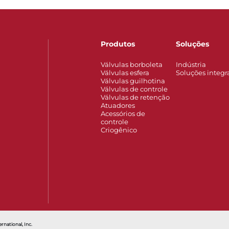
Produtos
Soluções
Válvulas borboleta
Indústria
Válvulas esfera
Soluções integr
Válvulas guilhotina
Válvulas de controle
Válvulas de retenção
Atuadores
Acessórios de
controle
Criogênico
Comutador de limitação externo da Série SA2
Série 98EH
Amortigu
rnational, Inc.