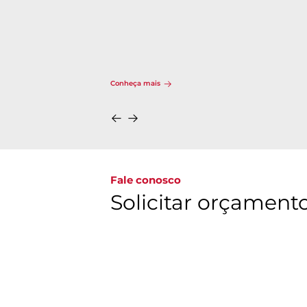
certificação LEED
Descubra nossas soluçõ
Fale conosco
Solicitar orçament