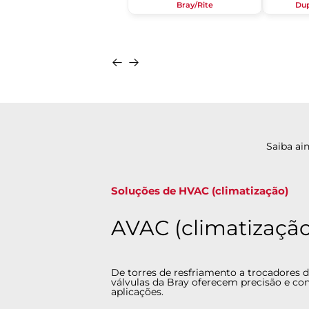
Bray/Rite
Dup
Saiba ai
Ideal para apli
(climatização)
AVAC (c
A Bray fornece v
(climatização) em 
centers e muito m
resfriadores/cald