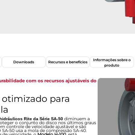
Informações sobre o
Downloads
Recursos e benefícios
produto
abilidade com os recursos ajustáveis ​​do
o otimizado para
la
diminuem a
idráulicos Rite da Série SA-50
roteger o conjunto do disco nos últimos graus
m controle de velocidade ajustável e são
. O SA-50 usa a mola de compressão SA-40.
e de velocidade, o
Modelo H-100
, está