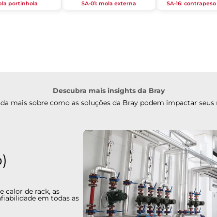
la portinhola
SA-01: mola externa
SA-16: contrapeso
Descubra mais insights da Bray
nda mais sobre como as soluções da Bray podem impactar seus
cações comerciais e industriais de HVAC
limatização)
álvulas automatizadas para sistemas HVAC
hospitais, escritórios, escolas, aeroportos, data
ais. Ideais para aplicações de isolamento de
eiras, unidades de tratamento de ar e