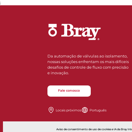
;
Da automação de válvulas ao isolamento,
nossas soluções enfrentam os mais difíceis
desafios de controle de fluxo com precisão
e inovação.
Fale conosco
Locais próximos
Português
Also of Interest
Aviso de consentimento de uso de cookies e IA da Bray Inte