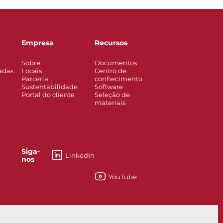
Empresa
Recursos
Sobre
Documentos
adas
Locais
Centro de
Parceria
conhecimento
Sustentabilidade
Software
Portal do cliente
Seleção de
materiais
Siga-
LinkedIn
nos
YouTube
ador hidráulico externo Serie SA50