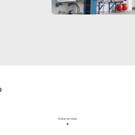
.
es de HVAC (climatização)
o
Voltar ao topo