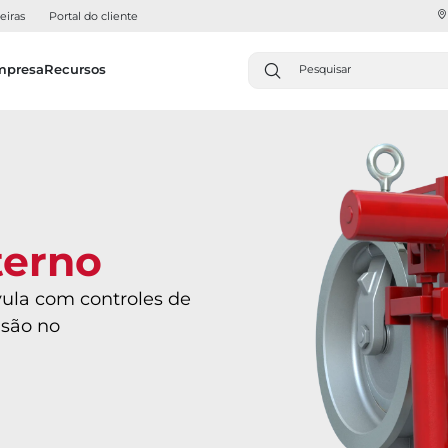
eiras
Portal do cliente
mpresa
Recursos
terno
vula com controles de
isão no