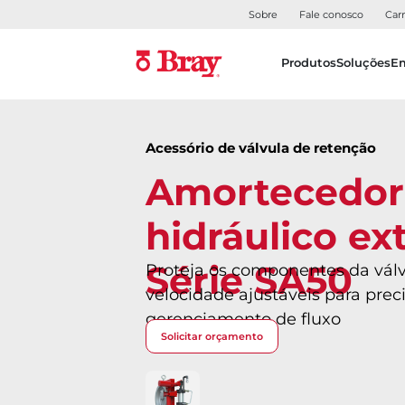
Sobre
Fale conosco
Carr
Produtos
Soluções
E
Acessório de válvula de retenção
Amortecedor
hidráulico ex
Série SA50
Proteja os componentes da vál
velocidade ajustáveis para prec
gerenciamento de fluxo
Solicitar orçamento