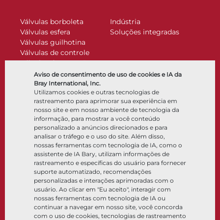
Válvulas borboleta
Indústria
Válvulas esfera
Soluções integradas
Válvulas guilhotina
Válvulas de controle
Válvulas de retenção
Atuadores
Aviso de consentimento de uso de cookies e IA da
Acessórios de controle
Bray International, Inc.
Utilizamos cookies e outras tecnologias de
Criogênico
rastreamento para aprimorar sua experiência em
Empresa
Recursos
nosso site e em nosso ambiente de tecnologia da
informação, para mostrar a você conteúdo
personalizado a anúncios direcionados e para
Sobre
Documentos
analisar o tráfego e o uso do site. Além disso,
Locais
Centro de conhecimento
nossas ferramentas com tecnologia de IA, como o
Parceria
Software
assistente de IA Bary, utilizam informações de
rastreamento e específicas do usuário para fornecer
Sustentabilidade
Seleção de materiais
suporte automatizado, recomendações
Portal do cliente
personalizadas e interações aprimoradas com o
usuário. Ao clicar em "Eu aceito", interagir com
nossas ferramentas com tecnologia de IA ou
Siga-nos
LinkedIn
YouTube
continuar a navegar em nosso site, você concorda
com o uso de cookies, tecnologias de rastreamento