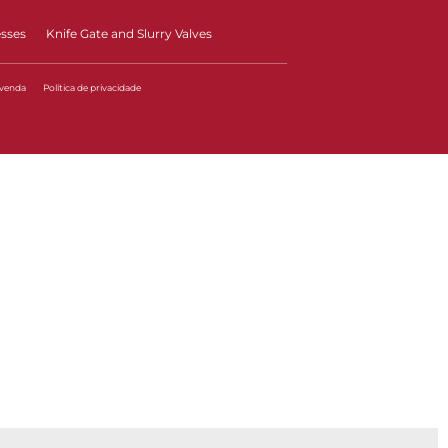
esses
Knife Gate and Slurry Valves
 venda
Política de privacidade