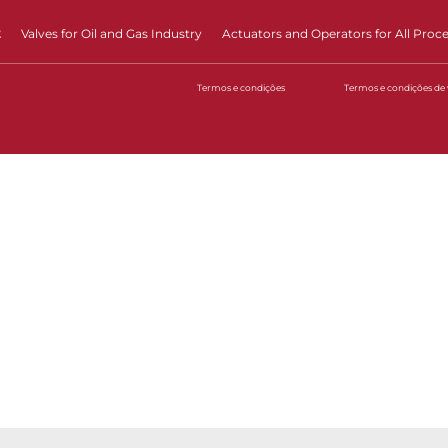
t
Valves for Oil and Gas Industry
Actuators and Operators for All Proc
Termos e condições
Termos e condições de