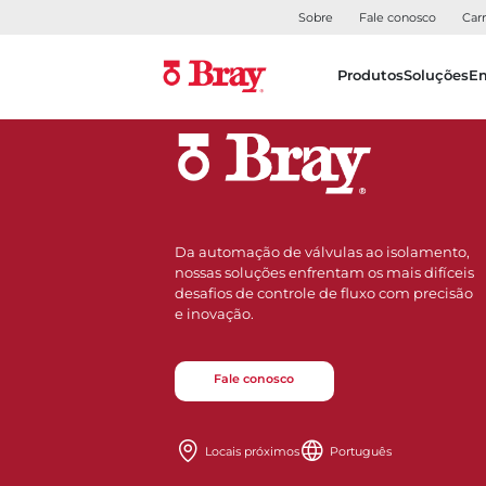
Sobre
Fale conosco
Carr
Produtos
Soluções
E
Da automação de válvulas ao isolamento,
nossas soluções enfrentam os mais difíceis
desafios de controle de fluxo com precisão
e inovação.
Fale conosco
Locais próximos
Português