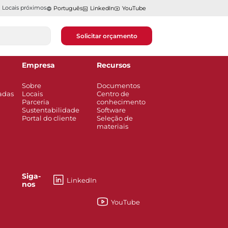
Locais próximos
Português
LinkedIn
YouTube
Solicitar orçamento
Empresa
Recursos
Sobre
Documentos
adas
Locais
Centro de
Parceria
conhecimento
Sustentabilidade
Software
Portal do cliente
Seleção de
materiais
Siga-
LinkedIn
nos
YouTube