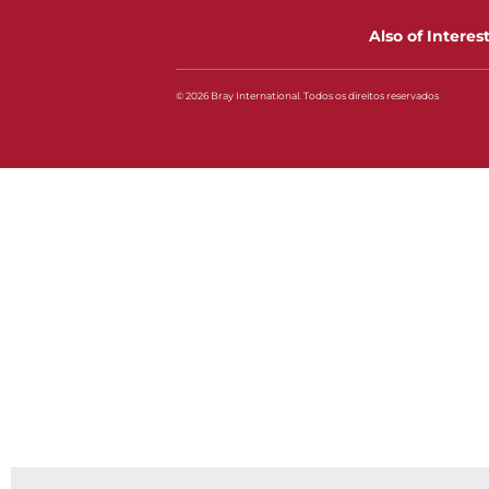
Also of Interes
© 2026 Bray International. Todos os direitos reservados