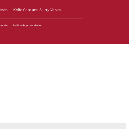
esses
Knife Gate and Slurry Valves
 venda
Política de privacidade