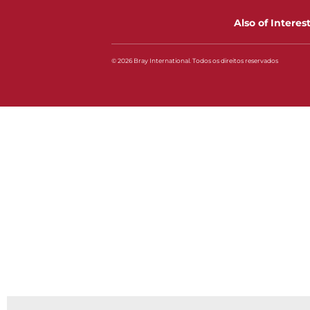
Also of Interes
© 2026 Bray International. Todos os direitos reservados