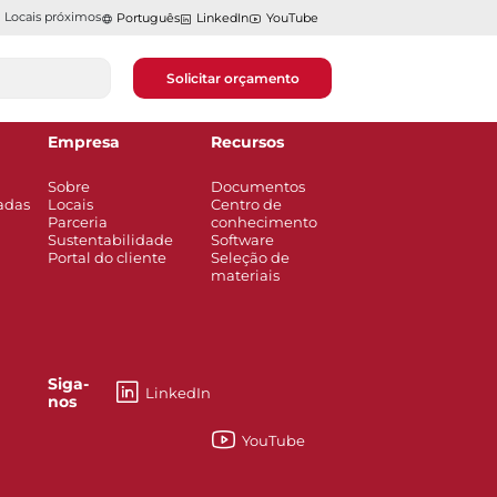
Locais próximos
Português
LinkedIn
YouTube
Solicitar orçamento
Empresa
Recursos
Sobre
Documentos
adas
Locais
Centro de
Parceria
conhecimento
Sustentabilidade
Software
Portal do cliente
Seleção de
materiais
Siga-
LinkedIn
nos
YouTube