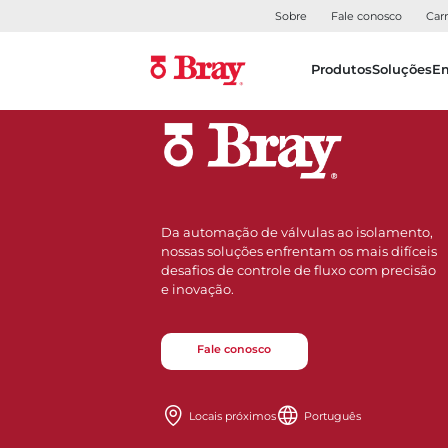
Sobre
Fale conosco
Carr
Produtos
Soluções
E
Da automação de válvulas ao isolamento,
nossas soluções enfrentam os mais difíceis
desafios de controle de fluxo com precisão
e inovação.
Fale conosco
Locais próximos
Português