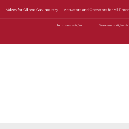
t
Valves for Oil and Gas Industry
Actuators and Operators for All Proc
Termos e condições
Termos e condições de