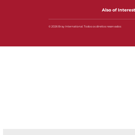
Also of Interes
© 2026 Bray International. Todos os direitos reservados