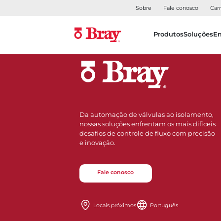
Sobre
Fale conosco
Carr
Produtos
Soluções
E
Da automação de válvulas ao isolamento,
nossas soluções enfrentam os mais difíceis
desafios de controle de fluxo com precisão
e inovação.
Fale conosco
Locais próximos
Português