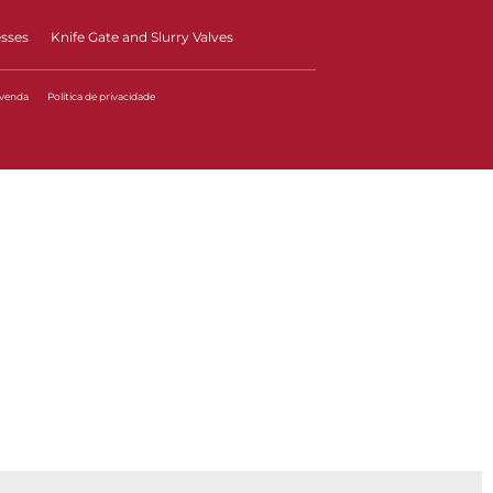
esses
Knife Gate and Slurry Valves
 venda
Política de privacidade