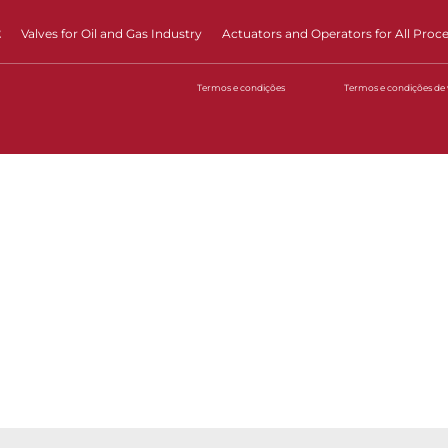
t
Valves for Oil and Gas Industry
Actuators and Operators for All Proc
Termos e condições
Termos e condições de