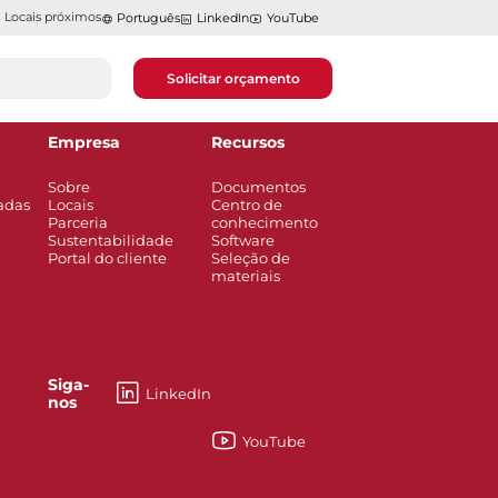
Locais próximos
Português
LinkedIn
YouTube
Solicitar orçamento
Empresa
Recursos
Sobre
Documentos
adas
Locais
Centro de
Parceria
conhecimento
Sustentabilidade
Software
Portal do cliente
Seleção de
materiais
Siga-
LinkedIn
nos
YouTube