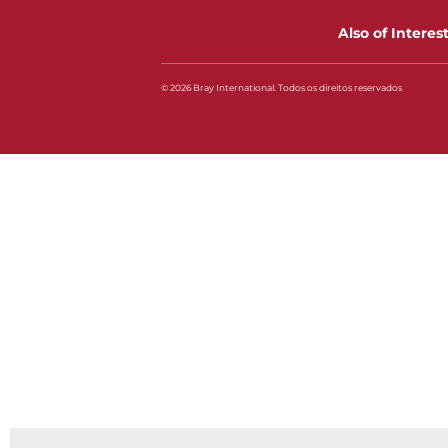
Also of Interes
© 2026 Bray International. Todos os direitos reservados