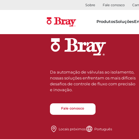
Sobre
Fale conosco
Carr
Produtos
Soluções
E
Da automação de válvulas ao isolamento,
nossas soluções enfrentam os mais difíceis
desafios de controle de fluxo com precisão
e inovação.
Fale conosco
Locais próximos
Português