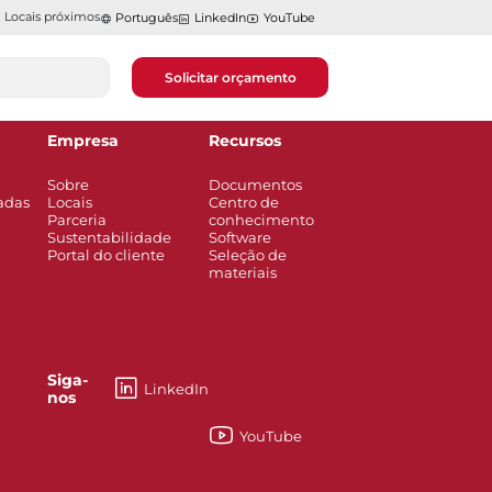
Locais próximos
Português
LinkedIn
YouTube
Solicitar orçamento
Empresa
Recursos
Sobre
Documentos
adas
Locais
Centro de
Parceria
conhecimento
Sustentabilidade
Software
Portal do cliente
Seleção de
materiais
Siga-
LinkedIn
nos
YouTube