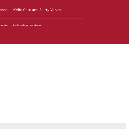
esses
Knife Gate and Slurry Valves
 venda
Política de privacidade