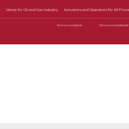
t
Valves for Oil and Gas Industry
Actuators and Operators for All Proc
Termos e condições
Termos e condições de