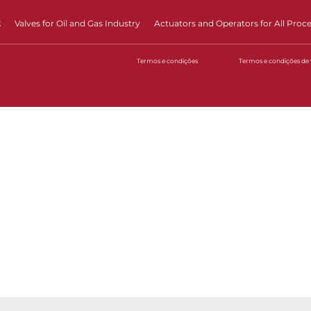
t
Valves for Oil and Gas Industry
Actuators and Operators for All Proc
Termos e condições
Termos e condições de