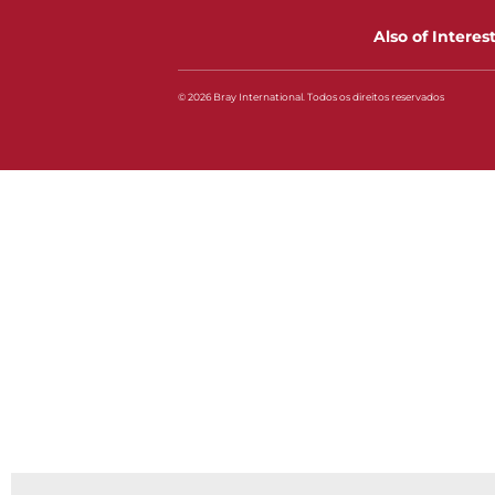
Also of Interes
© 2026 Bray International. Todos os direitos reservados