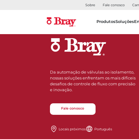
Sobre
Fale conosco
Carr
Produtos
Soluções
E
Da automação de válvulas ao isolamento,
nossas soluções enfrentam os mais difíceis
desafios de controle de fluxo com precisão
e inovação.
Fale conosco
Locais próximos
Português