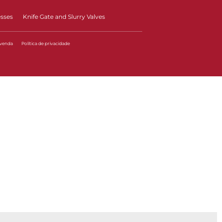
esses
Knife Gate and Slurry Valves
 venda
Política de privacidade