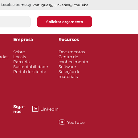
Locais próximos
Português
LinkedIn
YouTube
Solicitar orçamento
Empresa
Recursos
Sobre
Documentos
adas
Locais
Centro de
Parceria
conhecimento
Sustentabilidade
Software
Portal do cliente
Seleção de
materiais
Siga-
LinkedIn
nos
YouTube