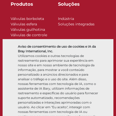
Produtos
Soluções
Válvulas borboleta
Indústria
Válvulas esfera
Soluções integradas
Válvulas guilhotina
Válvulas de controle
Válvulas de retenção
Atuadores
Aviso de consentimento de uso de cookies e IA da
Acessórios de controle
Bray International, Inc.
Utilizamos cookies e outras tecnologias de
Criogênico
rastreamento para aprimorar sua experiência em
Empresa
Recursos
nosso site e em nosso ambiente de tecnologia da
informação, para mostrar a você conteúdo
personalizado a anúncios direcionados e para
Sobre
Documentos
analisar o tráfego e o uso do site. Além disso,
Locais
Centro de conhecimento
nossas ferramentas com tecnologia de IA, como o
Parceria
Software
assistente de IA Bary, utilizam informações de
rastreamento e específicas do usuário para fornecer
Sustentabilidade
Seleção de materiais
suporte automatizado, recomendações
Portal do cliente
personalizadas e interações aprimoradas com o
usuário. Ao clicar em "Eu aceito", interagir com
nossas ferramentas com tecnologia de IA ou