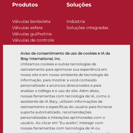
Produtos
Soluções
Válvulas borboleta
Indústria
Válvulas esfera
Soluções integradas
Válvulas guilhotina
Válvulas de controle
Válvulas de retenção
Atuadores
Aviso de consentimento de uso de cookies e IA da
Acessórios de controle
Bray International, Inc.
Utilizamos cookies e outras tecnologias de
Criogênico
rastreamento para aprimorar sua experiência em
Empresa
Recursos
nosso site e em nosso ambiente de tecnologia da
informação, para mostrar a você conteúdo
personalizado a anúncios direcionados e para
Sobre
Documentos
analisar o tráfego e o uso do site. Além disso,
Locais
Centro de conhecimento
nossas ferramentas com tecnologia de IA, como o
Parceria
Software
assistente de IA Bary, utilizam informações de
rastreamento e específicas do usuário para fornecer
Sustentabilidade
Seleção de materiais
suporte automatizado, recomendações
Portal do cliente
personalizadas e interações aprimoradas com o
usuário. Ao clicar em "Eu aceito", interagir com
nossas ferramentas com tecnologia de IA ou