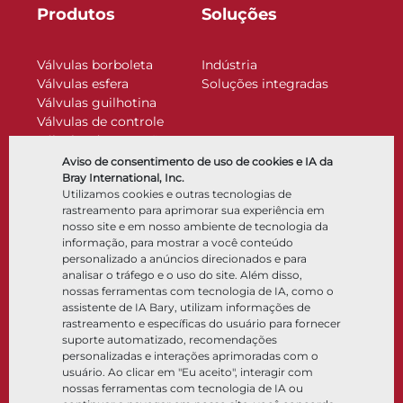
Produtos
Soluções
Válvulas borboleta
Indústria
Válvulas esfera
Soluções integradas
Válvulas guilhotina
Válvulas de controle
Válvulas de retenção
Atuadores
Aviso de consentimento de uso de cookies e IA da
Acessórios de controle
Bray International, Inc.
Utilizamos cookies e outras tecnologias de
Criogênico
rastreamento para aprimorar sua experiência em
Empresa
Recursos
nosso site e em nosso ambiente de tecnologia da
informação, para mostrar a você conteúdo
personalizado a anúncios direcionados e para
Sobre
Documentos
analisar o tráfego e o uso do site. Além disso,
Locais
Centro de conhecimento
nossas ferramentas com tecnologia de IA, como o
Parceria
Software
assistente de IA Bary, utilizam informações de
rastreamento e específicas do usuário para fornecer
Sustentabilidade
Seleção de materiais
suporte automatizado, recomendações
Portal do cliente
personalizadas e interações aprimoradas com o
usuário. Ao clicar em "Eu aceito", interagir com
nossas ferramentas com tecnologia de IA ou