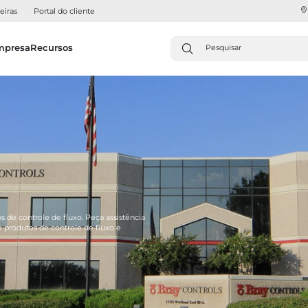
eiras
Portal do cliente
mpresa
Recursos
s de controle de fluxo. Peça assistência
 produtos de controle de fluxo e