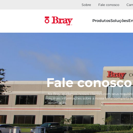
Sobre
Fale conosco
Carr
Produtos
Soluções
E
Fale conosco
Na Bray, ajudamos nossos clientes com seus requisito
ou mais informações sobre a nossa linha completa de
automação.