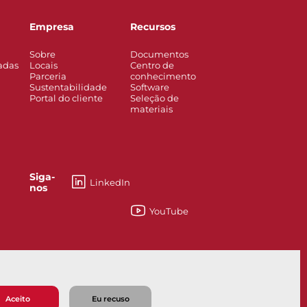
Empresa
Recursos
Sobre
Documentos
adas
Locais
Centro de
Parceria
conhecimento
Sustentabilidade
Software
Portal do cliente
Seleção de
materiais
Siga-
LinkedIn
nos
YouTube
esses
Knife Gate and Slurry Valves
Aceito
Eu recuso
 venda
Política de privacidade