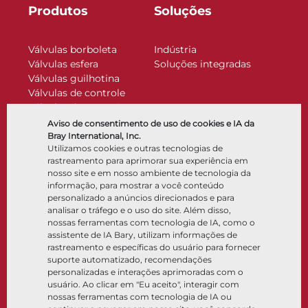
Produtos
Soluções
Válvulas borboleta
Indústria
Válvulas esfera
Soluções integradas
Válvulas guilhotina
Válvulas de controle
Válvulas de retenção
Atuadores
Aviso de consentimento de uso de cookies e IA da
Acessórios de controle
Bray International, Inc.
Utilizamos cookies e outras tecnologias de
Criogênico
rastreamento para aprimorar sua experiência em
Empresa
Recursos
nosso site e em nosso ambiente de tecnologia da
informação, para mostrar a você conteúdo
personalizado a anúncios direcionados e para
Sobre
Documentos
analisar o tráfego e o uso do site. Além disso,
Locais
Centro de conhecimento
nossas ferramentas com tecnologia de IA, como o
Parceria
Software
assistente de IA Bary, utilizam informações de
rastreamento e específicas do usuário para fornecer
Sustentabilidade
Seleção de materiais
suporte automatizado, recomendações
Portal do cliente
personalizadas e interações aprimoradas com o
usuário. Ao clicar em "Eu aceito", interagir com
nossas ferramentas com tecnologia de IA ou