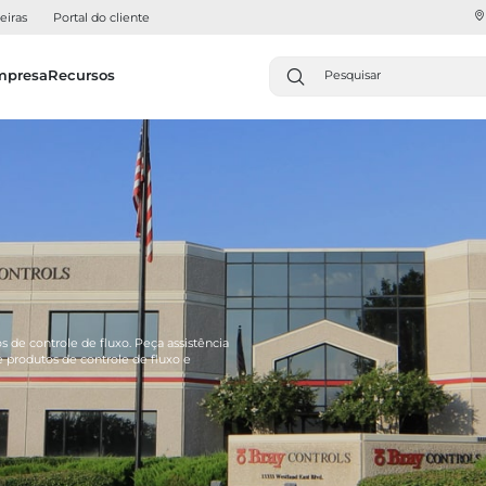
eiras
Portal do cliente
mpresa
Recursos
s de controle de fluxo. Peça assistência
 produtos de controle de fluxo e