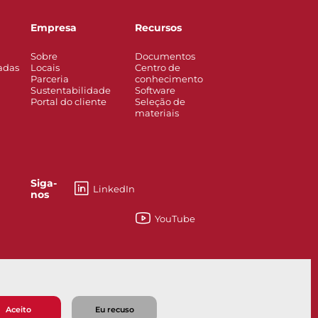
Empresa
Recursos
Sobre
Documentos
adas
Locais
Centro de
Parceria
conhecimento
Sustentabilidade
Software
Portal do cliente
Seleção de
materiais
Siga-
LinkedIn
nos
YouTube
esses
Knife Gate and Slurry Valves
Aceito
Eu recuso
 venda
Política de privacidade