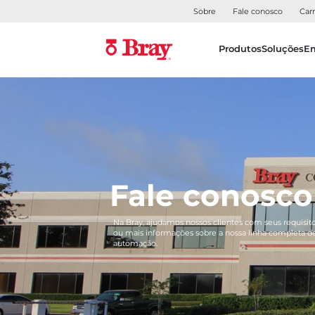
Sobre
Fale conosco
Carr
Produtos
Soluções
E
Fale conosco
Na Bray, ajudamos nossos clientes com seus requisito
ou mais informações sobre a nossa linha completa de
automação.