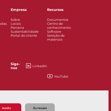
Empresa
Recursos
Sobre
Documentos
adas
Locais
Centro de
Parceria
conhecimento
Sustentabilidade
Software
Portal do cliente
Seleção de
materiais
Siga-
LinkedIn
nos
YouTube
esses
Knife Gate and Slurry Valves
Aceito
Eu recuso
 venda
Política de privacidade