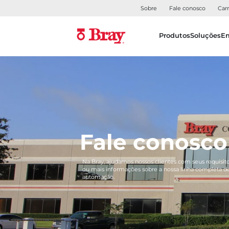
Sobre
Fale conosco
Carr
Produtos
Soluções
E
Fale conosco
Na Bray, ajudamos nossos clientes com seus requisito
ou mais informações sobre a nossa linha completa de
automação.