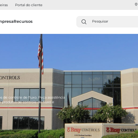
eiras
Portal do cliente
mpresa
Recursos
s de controle de fluxo. Peça assistência
 produtos de controle de fluxo e