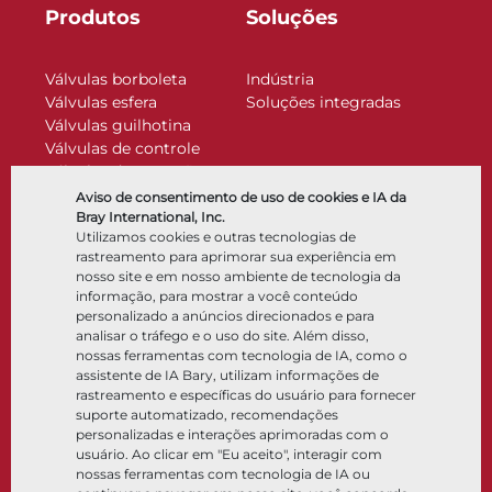
Produtos
Soluções
Válvulas borboleta
Indústria
Válvulas esfera
Soluções integradas
Válvulas guilhotina
Válvulas de controle
Válvulas de retenção
Atuadores
Aviso de consentimento de uso de cookies e IA da
Acessórios de controle
Bray International, Inc.
Utilizamos cookies e outras tecnologias de
Criogênico
rastreamento para aprimorar sua experiência em
Empresa
Recursos
nosso site e em nosso ambiente de tecnologia da
informação, para mostrar a você conteúdo
personalizado a anúncios direcionados e para
Sobre
Documentos
analisar o tráfego e o uso do site. Além disso,
Locais
Centro de conhecimento
nossas ferramentas com tecnologia de IA, como o
Parceria
Software
assistente de IA Bary, utilizam informações de
rastreamento e específicas do usuário para fornecer
Sustentabilidade
Seleção de materiais
suporte automatizado, recomendações
Portal do cliente
personalizadas e interações aprimoradas com o
usuário. Ao clicar em "Eu aceito", interagir com
nossas ferramentas com tecnologia de IA ou