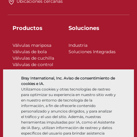
Ubicaciones cercanas
Productos
Soluciones
Válvulas mariposa
Industria
Válvulas de bola
Soluciones Integradas
Válvulas de cuchilla
Válvulas de control
Válvulas de retención
Actuadores
Bray International, Inc. Aviso de consentimiento de
Accesorios de control
cookies e IA.
Utilizamos cookies y otras tecnologías de rastreo
Criogénico
para optimizar su experiencia en nuestro sitio web y
Compañía
Recursos
en nuestro entorno de tecnología de la
información, a fin de ofrecerle contenido
personalizado y anuncios dirigidos, y para analizar
Nosotros
Documentos
el tráfico y el uso del sitio. Además, nuestras
Ubicaciones
Centro de información
herramientas impulsadas por IA, como el Asistente
Asociación
Software
de IA Bary, utilizan información de rastreo y datos
específicos del usuario para brindar asistencia
Sostenibilidad
Selección de materiales