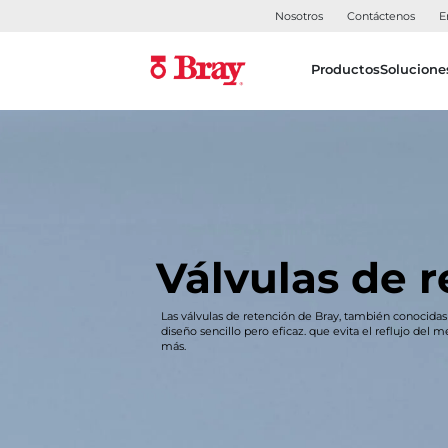
Nosotros
Contáctenos
E
Productos
Solucione
Válvulas de 
Las válvulas de retención de Bray, también conocidas
diseño sencillo pero eficaz. que evita el reflujo del me
más.