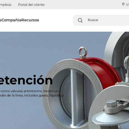
U
mpleos
Portal del cliente
s
Compañía
Recursos
retención
 como válvulas antirretorno, tienen un
dio de la línea, incluidos gases, líquidos y