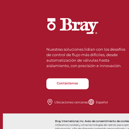
Nuestras soluciones lidian con los desafíos
de control de flujo más difíciles, desde
automatización de válvulas hasta
aislamiento, con precisión e innovación.
Contáctenos
Ubicaciones cercanas
Español
Als
Bray International, Inc. Aviso de consentimiento de cookies
Utilizamos cookies y otras tecnologías de rastreo para opt
información, a fin de ofrecerle contenido personalizado y anu