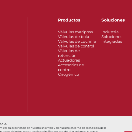
Productos
Soluciones
Válvulas mariposa
Industria
Válvulas de bola
Soluciones
Válvulas de cuchilla
Integradas
Válvulas de control
Válvulas de
retención
Actuadores
Accesorios de
control
Criogénico
o of Interest
Bray/Rite Wafer Combination Swing Check Valve
Dos 
 e IA.
imizar su experiencia en nuestro sitio web y en nuestro entorno de tecnología de la
ncios dirigidos, y para analizar el tráfico y el uso del sitio. Además, nuestras