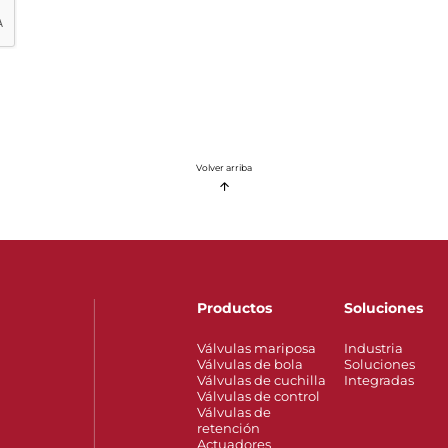
Volver arriba
Productos
Soluciones
Válvulas mariposa
Industria
Válvulas de bola
Soluciones
Válvulas de cuchilla
Integradas
Válvulas de control
Válvulas de
retención
Actuadores