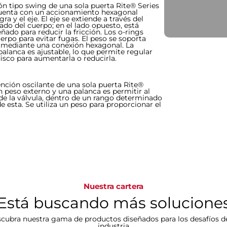
ón tipo swing de una sola puerta Rite® Series
cuenta con un accionamiento hexagonal
gra y el eje. El eje se extiende a través del
ado del cuerpo; en el lado opuesto, está
do para reducir la fricción. Los o-rings
rpo para evitar fugas.​​​​​​​ El peso se soporta
 mediante una conexión hexagonal. La
 palanca es ajustable, lo que permite regular
disco para aumentarla o reducirla.
ención oscilante de una sola puerta Rite®
un peso externo y una palanca es permitir al
 de la válvula, dentro de un rango determinado
de esta. Se utiliza un peso para proporcionar el
Nuestra cartera
Está buscando más solucione
cubra nuestra gama de productos diseñados para los desafíos d
industria