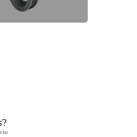
s?
e su