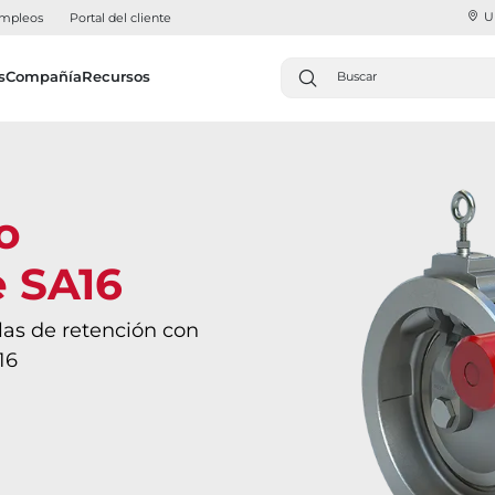
U
mpleos
Portal del cliente
s
Compañía
Recursos
o
e SA16
ulas de retención con
16