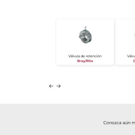
Válvula de retención
Válv
Bray/Rite
Conozca aún m