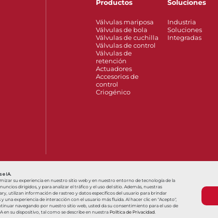
Productos
Soluciones
Válvulas mariposa
Industria
Válvulas de bola
Soluciones
Válvulas de cuchilla
Integradas
Válvulas de control
Válvulas de
retención
Actuadores
Accesorios de
control
Criogénico
t
Hello, how can we help?
Olá, como podemos ajudar?
Válvulas Fi
 e IA.
imizar su experiencia en nuestro sitio web y en nuestro entorno de tecnología de la
ncios dirigidos, y para analizar el tráfico y el uso del sitio. Además, nuestras
y, utilizan información de rastreo y datos específicos del usuario para brindar
una experiencia de interacción con el usuario más fluida. Al hacer clic en "Acepto",
Términos y condiciones
Términos y condiciones
ntinuar navegando por nuestro sitio web, usted da su consentimiento para el uso de
IA en su dispositivo, tal como se describe en nuestra
Política de Privacidad
.