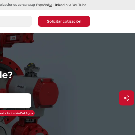
bicaciones cercanas
Español
LinkedIn
YouTube
Solicitar cotización
le?
ra La Industria Del Agua