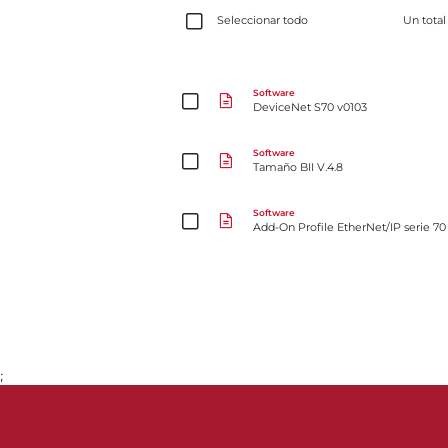
Seleccionar todo
Un tota
DeviceNet S70 v0103
Software
DeviceNet S70 v0103
Tamaño BII V.4.8
Software
Tamaño BII V.4.8
Add-On Profile​​​​​​​ EtherNet/IP serie 70 para Rockw
Software
Add-On Profile​​​​​​​ EtherNet/IP ser
;
Ir a la página 1