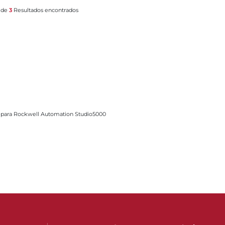
l de
3
Resultados encontrados
ell Automation Studio5000
ie 70 para Rockwell Automation Studio5000