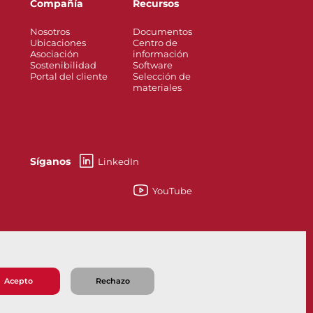
Compañía
Recursos
Nosotros
Documentos
Ubicaciones
Centro de
Asociación
información
Sostenibilidad
Software
Portal del cliente
Selección de
materiales
Síganos
LinkedIn
YouTube
re Safe - Qué Son y Para Qué Sirven
Acepto
Rechazo
 de Venta
Política de Privacidad