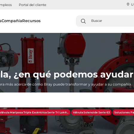
U
mpleos
Portal del cliente
s
Compañía
Recursos
la, ¿en qué podemos ayudar
ra más acerca de cómo Bray puede transformar y ayudar a su compañía.
Válvula Mariposa Triple Excéntrica Serie Tri Lok®​​​​​​​...
Válvula Solenoide Serie 63
Soluciones Pa