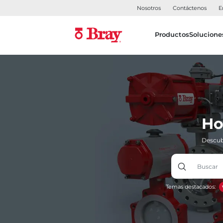
Nosotros
Contáctenos
E
Productos
Solucione
Ho
Descub
Temas destacados: