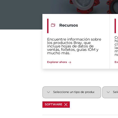
Recursos
C
Encuentre información sobre
hi
los productos Bray, que
c
incluye hojas de datos de
la
ventas, folletos, guías IOM y
m
mucho más.
n
Explorar ahora
Ex
SOFTWARE