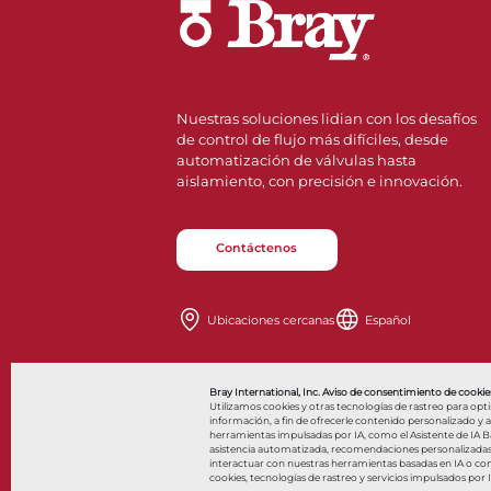
Nuestras soluciones lidian con los desafíos
de control de flujo más difíciles, desde
automatización de válvulas hasta
aislamiento, con precisión e innovación.
Contáctenos
Ubicaciones cercanas
Español
Also of Interes
Bray International, Inc. Aviso de consentimiento de cookies
Utilizamos cookies y otras tecnologías de rastreo para opt
información, a fin de ofrecerle contenido personalizado y anu
herramientas impulsadas por IA, como el Asistente de IA Bar
asistencia automatizada, recomendaciones personalizadas y 
© 2026 Bray International. Todos los derechos reservados
interactuar con nuestras herramientas basadas en IA o co
cookies, tecnologías de rastreo y servicios impulsados por 