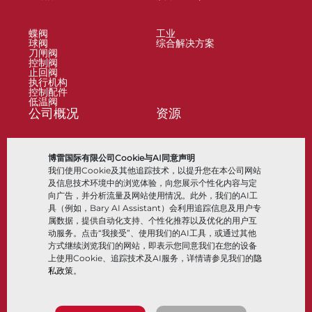
蝶阀
工业
球阀
综合解决方案
刀闸阀
控制阀
止回阀
执行机构
控制配件
低温阀
公司概况
资源
关于
文档
博雷国际有限公司Cookie与AI同意声明
地点
知识中心
我们使用Cookie及其他追踪技术，以提升您在本公司网站
合作伙伴
软件
可持续性
材料选择
及信息技术环境中的浏览体验，向您展示个性化内容与定
客户门户
向广告，并分析流量及网站使用情况。此外，我们的AI工
具（例如，Bary AI Assistant）会利用追踪信息及用户专
属数据，提供自动化支持、个性化推荐以及优化的用户互
关注我们
LinkedIn
YouTube
动服务。点击“我接受”、使用我们的AI工具，或通过其他
方式继续浏览我们的网站，即表示您同意我们在您的设备
上使用Cookie、追踪技术及AI服务，详情请参见我们的
隐
私政策
。
© 2026 Bray International，保留所有权利