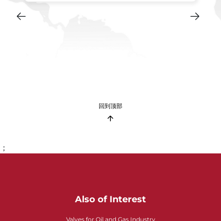
回到顶部
；
Also of Interest
Valves for Oil and Gas Industry