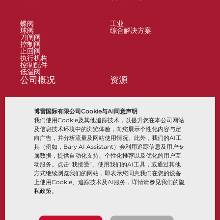
蝶阀
工业
球阀
综合解决方案
刀闸阀
控制阀
止回阀
执行机构
控制配件
低温阀
公司概况
资源
关于
文档
博雷国际有限公司Cookie与AI同意声明
地点
知识中心
我们使用Cookie及其他追踪技术，以提升您在本公司网站
合作伙伴
软件
可持续性
材料选择
及信息技术环境中的浏览体验，向您展示个性化内容与定
客户门户
向广告，并分析流量及网站使用情况。此外，我们的AI工
具（例如，Bary AI Assistant）会利用追踪信息及用户专
属数据，提供自动化支持、个性化推荐以及优化的用户互
关注我们
LinkedIn
YouTube
动服务。点击“我接受”、使用我们的AI工具，或通过其他
方式继续浏览我们的网站，即表示您同意我们在您的设备
上使用Cookie、追踪技术及AI服务，详情请参见我们的
隐
私政策
。
© 2026 Bray International，保留所有权利