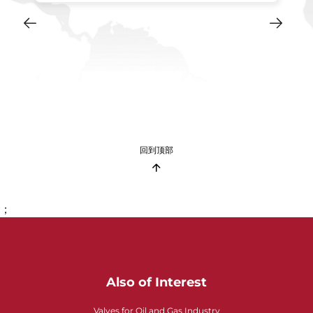
回到顶部
；
Also of Interest
Valves for Oil and Gas Industry