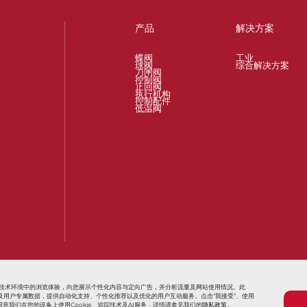
产品
解决方案
蝶阀
工业
球阀
综合解决方案
刀闸阀
控制阀
止回阀
执行机构
控制配件
低温阀
t
Valves for Oil and Gas Industry
Actuators and Operators for All Proc
信息技术环境中的浏览体验，向您展示个性化内容与定向广告，并分析流量及网站使用情况。此
用追踪信息及用户专属数据，提供自动化支持、个性化推荐以及优化的用户互动服务。点击“我接受”、使用
意我们在您的设备上使用Cookie、追踪技术及AI服务，详情请参见我们的
隐私政策
。
条款与条件
销售条款与条件