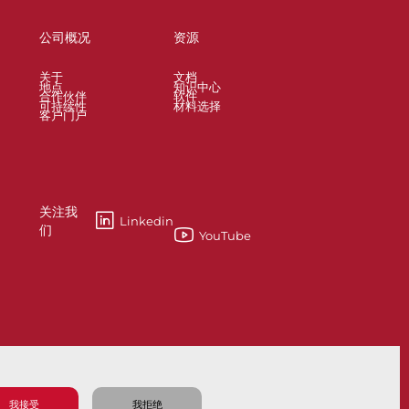
公司概况
资源
关于
文档
地点
知识中心
合作伙伴
软件
可持续性
材料选择
客户门户
关注我
Linkedin
们
YouTube
esses
Knife Gate and Slurry Valves
我接受
我拒绝
隐私政策