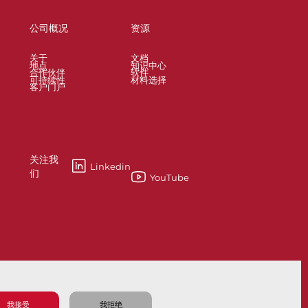
公司概况
资源
关于
文档
地点
知识中心
合作伙伴
软件
可持续性
材料选择
客户门户
关注我
Linkedin
们
YouTube
esses
Knife Gate and Slurry Valves
我接受
我拒绝
隐私政策