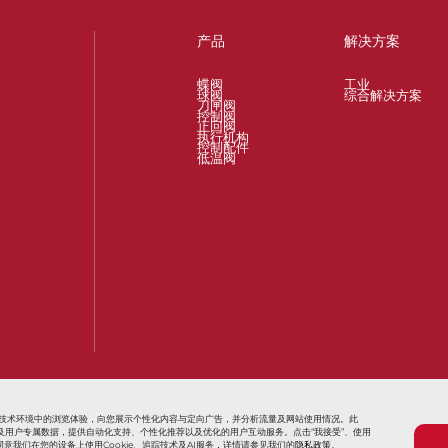
产品
解决方案
蝶阀
工业
球阀
综合解决方案
刀闸阀
控制阀
止回阀
执行机构
控制配件
低温阀
t
Valves for Oil and Gas Industry
Actuators and Operators for All Proc
信息技术环境中的浏览体验，向您展示个性化内容与定向广告，并分析流量及网站使用情况。此
用追踪信息及用户专属数据，提供自动化支持、个性化推荐以及优化的用户互动服务。点击“我接受”、使用
意我们在您的设备上使用Cookie、追踪技术及AI服务，详情请参见我们的
隐私政策
。
条款与条件
销售条款与条件