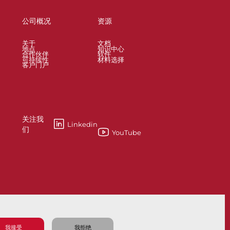
公司概况
资源
关于
文档
地点
知识中心
合作伙伴
软件
可持续性
材料选择
客户门户
关注我
Linkedin
们
YouTube
esses
Knife Gate and Slurry Valves
我接受
我拒绝
隐私政策