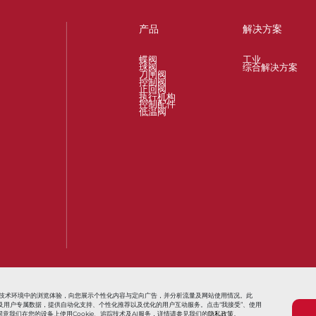
产品
解决方案
蝶阀
工业
球阀
综合解决方案
刀闸阀
控制阀
止回阀
执行机构
控制配件
低温阀
t
Valves for Oil and Gas Industry
Actuators and Operators for All Proc
信息技术环境中的浏览体验，向您展示个性化内容与定向广告，并分析流量及网站使用情况。此
用追踪信息及用户专属数据，提供自动化支持、个性化推荐以及优化的用户互动服务。点击“我接受”、使用
意我们在您的设备上使用Cookie、追踪技术及AI服务，详情请参见我们的
隐私政策
。
条款与条件
销售条款与条件