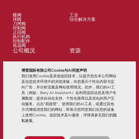
蝶阀
工业
球阀
综合解决方案
刀闸阀
控制阀
止回阀
执行机构
控制配件
低温阀
公司概况
资源
关于
文档
博雷国际有限公司Cookie与AI同意声明
地点
知识中心
我们使用Cookie及其他追踪技术，以提升您在本公司网站
合作伙伴
软件
可持续性
材料选择
及信息技术环境中的浏览体验，向您展示个性化内容与定
客户门户
向广告，并分析流量及网站使用情况。此外，我们的AI工
具（例如，Bary AI Assistant）会利用追踪信息及用户专
属数据，提供自动化支持、个性化推荐以及优化的用户互
关注我们
LinkedIn
YouTube
动服务。点击“我接受”、使用我们的AI工具，或通过其他
方式继续浏览我们的网站，即表示您同意我们在您的设备
上使用Cookie、追踪技术及AI服务，详情请参见我们的
隐
私政策
。
© 2026 Bray International，保留所有权利