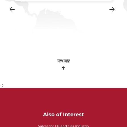
回到顶部
；
Also of Interest
Valves for Oil and Gas Industry