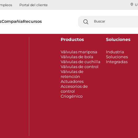
U
mpleos
Portal del cliente
s
Compañía
Recursos
Productos
Soluciones
Válvulas mariposa
Industria
Válvulas de bola
Soluciones
Válvulas de cuchilla
Integradas
Válvulas de control
Válvulas de
retención
Actuadores
Accesorios de
control
Criogénico