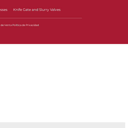
esses
Knife Gate and Slurry Valves
 de Venta
Política de Privacidad