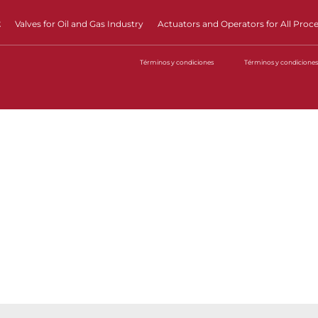
t
Valves for Oil and Gas Industry
Actuators and Operators for All Proc
Términos y condiciones
Términos y condiciones