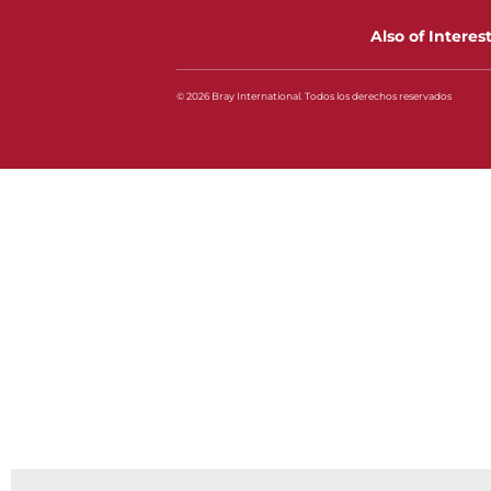
Also of Interes
© 2026 Bray International. Todos los derechos reservados