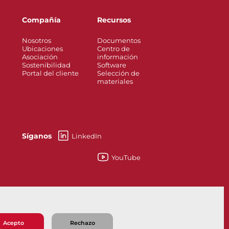
Compañía
Recursos
Nosotros
Documentos
Ubicaciones
Centro de
Asociación
información
Sostenibilidad
Software
Portal del cliente
Selección de
materiales
Síganos
LinkedIn
YouTube
esses
Knife Gate and Slurry Valves
Acepto
Rechazo
 de Venta
Política de Privacidad