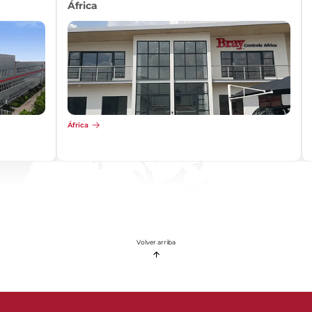
África
África
Volver arriba