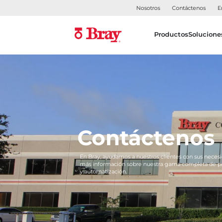
Nosotros
Contáctenos
E
Productos
Solucione
Contáctenos
En Bray, ayudamos a nuestros clientes con sus necesi
más información sobre nuestra gama completa de pro
y automatización.