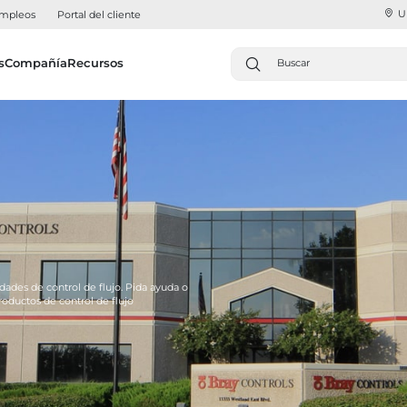
U
mpleos
Portal del cliente
s
Compañía
Recursos
dades de control de flujo. Pida ayuda o
ductos de control de flujo