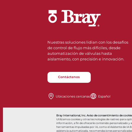
Nuestras soluciones lidian con los desafíos
de control de flujo más difíciles, desde
automatización de válvulas hasta
aislamiento, con precisión e innovación.
Contáctenos
Ubicaciones cercanas
Español
Also of Interes
Bray International, Inc. Aviso de consentimiento de cookies
Utilizamos cookies y otras tecnologías de rastreo para opt
información, a fin de ofrecerle contenido personalizado y anu
herramientas impulsadas por IA, como el Asistente de IA Bar
asistencia automatizada, recomendaciones personalizadas y 
© 2026 Bray International. Todos los derechos reservados