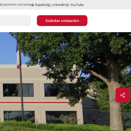
bicaciones cercanas
Español
LinkedIn
YouTube
Solicitar cotización