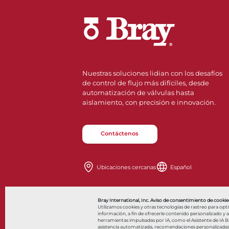
Nuestras soluciones lidian con los desafíos
de control de flujo más difíciles, desde
automatización de válvulas hasta
aislamiento, con precisión e innovación.
Contáctenos
Ubicaciones cercanas
Español
Also of Interes
Bray International, Inc. Aviso de consentimiento de cookies
Utilizamos cookies y otras tecnologías de rastreo para opt
información, a fin de ofrecerle contenido personalizado y anu
herramientas impulsadas por IA, como el Asistente de IA Bar
asistencia automatizada, recomendaciones personalizadas y 
© 2026 Bray International. Todos los derechos reservados