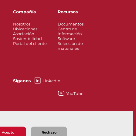
Compañía
Recursos
Nosotros
Documentos
Ubicaciones
Centro de
Asociación
información
Sostenibilidad
Software
Portal del cliente
Selección de
materiales
Síganos
LinkedIn
YouTube
esses
Knife Gate and Slurry Valves
Acepto
Rechazo
 de Venta
Política de Privacidad