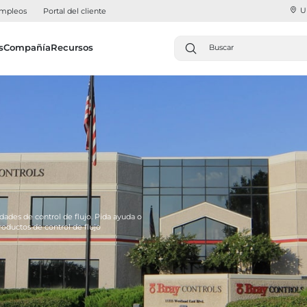
U
mpleos
Portal del cliente
s
Compañía
Recursos
dades de control de flujo. Pida ayuda o
ductos de control de flujo