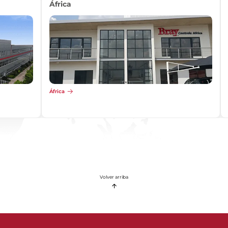
África
África
Volver arriba