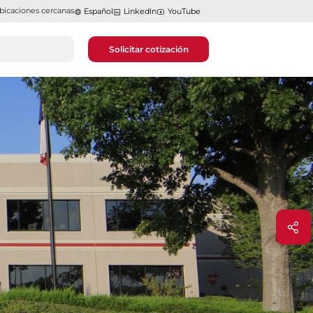
bicaciones cercanas
Español
LinkedIn
YouTube
Solicitar cotización