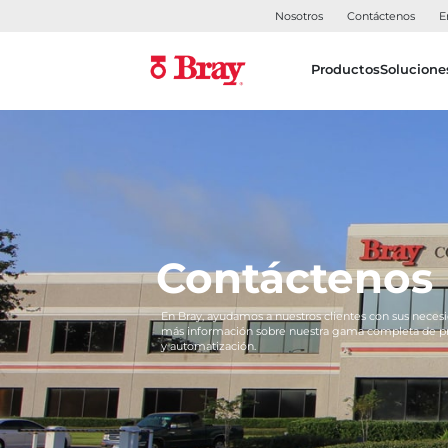
Nosotros
Contáctenos
E
Productos
Solucione
Contáctenos
En Bray, ayudamos a nuestros clientes con sus necesi
más información sobre nuestra gama completa de pro
y automatización.