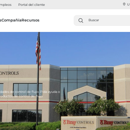
U
mpleos
Portal del cliente
s
Compañía
Recursos
dades de control de flujo. Pida ayuda o
ductos de control de flujo