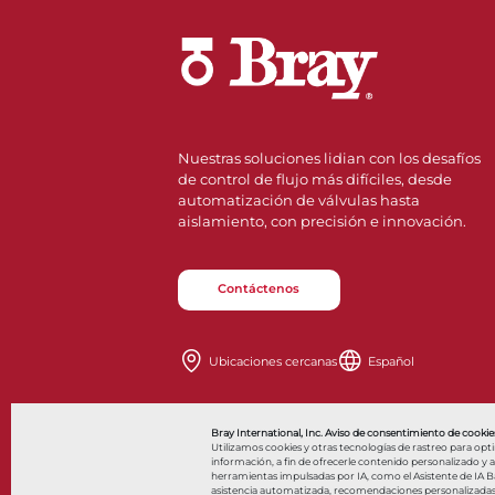
Nuestras soluciones lidian con los desafíos
de control de flujo más difíciles, desde
automatización de válvulas hasta
aislamiento, con precisión e innovación.
Contáctenos
Ubicaciones cercanas
Español
Also of Interes
Bray International, Inc. Aviso de consentimiento de cookies
Utilizamos cookies y otras tecnologías de rastreo para opt
información, a fin de ofrecerle contenido personalizado y anu
herramientas impulsadas por IA, como el Asistente de IA Bar
asistencia automatizada, recomendaciones personalizadas y 
© 2026 Bray International. Todos los derechos reservados