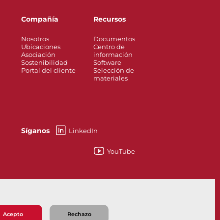
Compañía
Recursos
Nosotros
Documentos
Ubicaciones
Centro de
Asociación
información
Sostenibilidad
Software
Portal del cliente
Selección de
materiales
Síganos
LinkedIn
YouTube
esses
Knife Gate and Slurry Valves
Acepto
Rechazo
 de Venta
Política de Privacidad