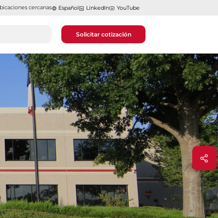
bicaciones cercanas
Español
LinkedIn
YouTube
Solicitar cotización