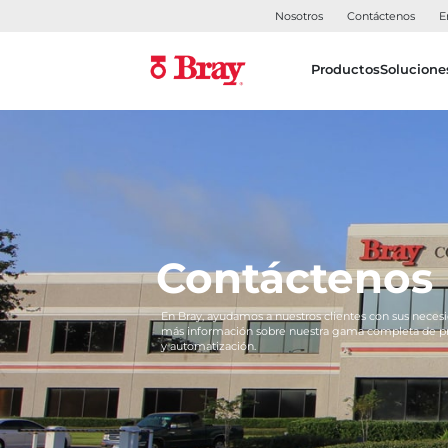
Nosotros
Contáctenos
E
Productos
Solucione
Contáctenos
En Bray, ayudamos a nuestros clientes con sus necesi
más información sobre nuestra gama completa de pro
y automatización.