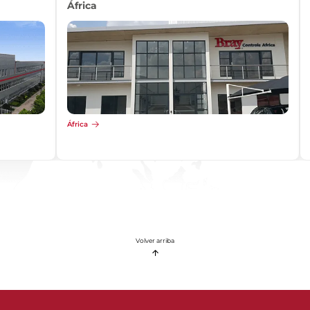
África
África
Volver arriba