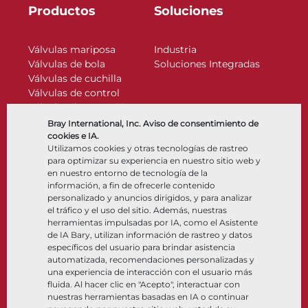
Productos
Soluciones
Válvulas mariposa
Industria
Válvulas de bola
Soluciones Integradas
Válvulas de cuchilla
Válvulas de control
Válvulas de retención
Actuadores
Bray International, Inc. Aviso de consentimiento de
Accesorios de control
cookies e IA.
Utilizamos cookies y otras tecnologías de rastreo
Criogénico
para optimizar su experiencia en nuestro sitio web y
Compañía
Recursos
en nuestro entorno de tecnología de la
información, a fin de ofrecerle contenido
personalizado y anuncios dirigidos, y para analizar
Nosotros
Documentos
el tráfico y el uso del sitio. Además, nuestras
Ubicaciones
Centro de información
herramientas impulsadas por IA, como el Asistente
Asociación
Software
de IA Bary, utilizan información de rastreo y datos
específicos del usuario para brindar asistencia
Sostenibilidad
Selección de materiales
automatizada, recomendaciones personalizadas y
Portal del cliente
una experiencia de interacción con el usuario más
fluida. Al hacer clic en "Acepto", interactuar con
nuestras herramientas basadas en IA o continuar