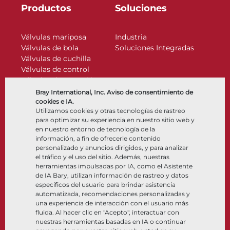
Productos
Soluciones
Válvulas mariposa
Industria
Válvulas de bola
Soluciones Integradas
Válvulas de cuchilla
Válvulas de control
Válvulas de retención
Actuadores
Bray International, Inc. Aviso de consentimiento de
Accesorios de control
cookies e IA.
Utilizamos cookies y otras tecnologías de rastreo
Criogénico
para optimizar su experiencia en nuestro sitio web y
Compañía
Recursos
en nuestro entorno de tecnología de la
información, a fin de ofrecerle contenido
personalizado y anuncios dirigidos, y para analizar
Nosotros
Documentos
el tráfico y el uso del sitio. Además, nuestras
Ubicaciones
Centro de información
herramientas impulsadas por IA, como el Asistente
Asociación
Software
de IA Bary, utilizan información de rastreo y datos
específicos del usuario para brindar asistencia
Sostenibilidad
Selección de materiales
automatizada, recomendaciones personalizadas y
Portal del cliente
una experiencia de interacción con el usuario más
fluida. Al hacer clic en "Acepto", interactuar con
nuestras herramientas basadas en IA o continuar