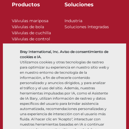
Productos
Soluciones
Válvulas mariposa
Industria
Válvulas de bola
Soluciones Integradas
Válvulas de cuchilla
Válvulas de control
Válvulas de retención
Actuadores
Bray International, Inc. Aviso de consentimiento de
Accesorios de control
cookies e IA.
Utilizamos cookies y otras tecnologías de rastreo
Criogénico
para optimizar su experiencia en nuestro sitio web y
Compañía
Recursos
en nuestro entorno de tecnología de la
información, a fin de ofrecerle contenido
personalizado y anuncios dirigidos, y para analizar
Nosotros
Documentos
el tráfico y el uso del sitio. Además, nuestras
Ubicaciones
Centro de información
herramientas impulsadas por IA, como el Asistente
Asociación
Software
de IA Bary, utilizan información de rastreo y datos
específicos del usuario para brindar asistencia
Sostenibilidad
Selección de materiales
automatizada, recomendaciones personalizadas y
Portal del cliente
una experiencia de interacción con el usuario más
fluida. Al hacer clic en "Acepto", interactuar con
nuestras herramientas basadas en IA o continuar