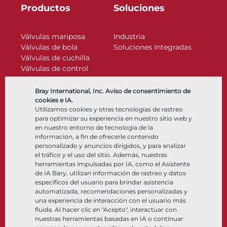
Productos
Soluciones
Válvulas mariposa
Industria
Válvulas de bola
Soluciones Integradas
Válvulas de cuchilla
Válvulas de control
Válvulas de retención
Actuadores
Bray International, Inc. Aviso de consentimiento de
Accesorios de control
cookies e IA.
Utilizamos cookies y otras tecnologías de rastreo
Criogénico
para optimizar su experiencia en nuestro sitio web y
Compañía
Recursos
en nuestro entorno de tecnología de la
información, a fin de ofrecerle contenido
personalizado y anuncios dirigidos, y para analizar
Nosotros
Documentos
el tráfico y el uso del sitio. Además, nuestras
Ubicaciones
Centro de información
herramientas impulsadas por IA, como el Asistente
Asociación
Software
de IA Bary, utilizan información de rastreo y datos
específicos del usuario para brindar asistencia
Sostenibilidad
Selección de materiales
automatizada, recomendaciones personalizadas y
Portal del cliente
una experiencia de interacción con el usuario más
fluida. Al hacer clic en "Acepto", interactuar con
nuestras herramientas basadas en IA o continuar