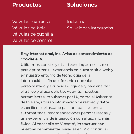
Productos
Soluciones
Válvulas mariposa
Industria
Válvulas de bola
Soluciones Integradas
Válvulas de cuchilla
Válvulas de control
Válvulas de retención
Actuadores
Bray International, Inc. Aviso de consentimiento de
Accesorios de control
cookies e IA.
Utilizamos cookies y otras tecnologías de rastreo
Criogénico
para optimizar su experiencia en nuestro sitio web y
Compañía
Recursos
en nuestro entorno de tecnología de la
información, a fin de ofrecerle contenido
personalizado y anuncios dirigidos, y para analizar
Nosotros
Documentos
el tráfico y el uso del sitio. Además, nuestras
Ubicaciones
Centro de información
herramientas impulsadas por IA, como el Asistente
Asociación
Software
de IA Bary, utilizan información de rastreo y datos
específicos del usuario para brindar asistencia
Sostenibilidad
Selección de materiales
automatizada, recomendaciones personalizadas y
Portal del cliente
una experiencia de interacción con el usuario más
fluida. Al hacer clic en "Acepto", interactuar con
nuestras herramientas basadas en IA o continuar