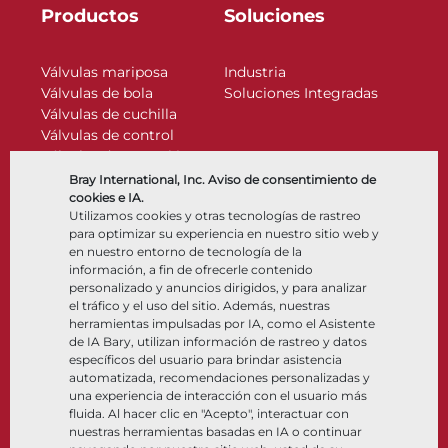
Productos
Soluciones
Válvulas mariposa
Industria
Válvulas de bola
Soluciones Integradas
Válvulas de cuchilla
Válvulas de control
Válvulas de retención
Actuadores
Bray International, Inc. Aviso de consentimiento de
Accesorios de control
cookies e IA.
Utilizamos cookies y otras tecnologías de rastreo
Criogénico
para optimizar su experiencia en nuestro sitio web y
Compañía
Recursos
en nuestro entorno de tecnología de la
información, a fin de ofrecerle contenido
personalizado y anuncios dirigidos, y para analizar
Nosotros
Documentos
el tráfico y el uso del sitio. Además, nuestras
Ubicaciones
Centro de información
herramientas impulsadas por IA, como el Asistente
Asociación
Software
de IA Bary, utilizan información de rastreo y datos
específicos del usuario para brindar asistencia
Sostenibilidad
Selección de materiales
automatizada, recomendaciones personalizadas y
Portal del cliente
una experiencia de interacción con el usuario más
fluida. Al hacer clic en "Acepto", interactuar con
nuestras herramientas basadas en IA o continuar