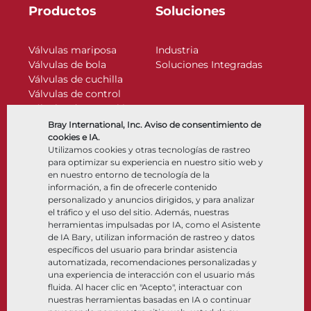
Productos
Soluciones
Válvulas mariposa
Industria
Válvulas de bola
Soluciones Integradas
Válvulas de cuchilla
Válvulas de control
Válvulas de retención
Actuadores
Bray International, Inc. Aviso de consentimiento de
Accesorios de control
cookies e IA.
Utilizamos cookies y otras tecnologías de rastreo
Criogénico
para optimizar su experiencia en nuestro sitio web y
Compañía
Recursos
en nuestro entorno de tecnología de la
información, a fin de ofrecerle contenido
personalizado y anuncios dirigidos, y para analizar
Nosotros
Documentos
el tráfico y el uso del sitio. Además, nuestras
Ubicaciones
Centro de información
herramientas impulsadas por IA, como el Asistente
Asociación
Software
de IA Bary, utilizan información de rastreo y datos
específicos del usuario para brindar asistencia
Sostenibilidad
Selección de materiales
automatizada, recomendaciones personalizadas y
Portal del cliente
una experiencia de interacción con el usuario más
fluida. Al hacer clic en "Acepto", interactuar con
nuestras herramientas basadas en IA o continuar