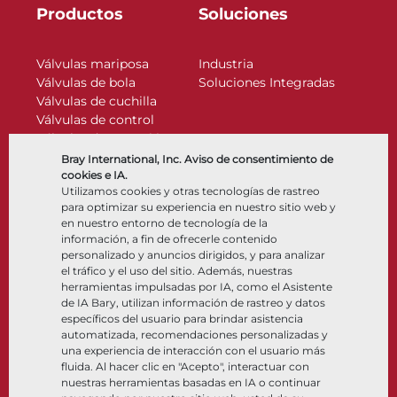
Productos
Soluciones
Válvulas mariposa
Industria
Válvulas de bola
Soluciones Integradas
Válvulas de cuchilla
Válvulas de control
Válvulas de retención
Actuadores
Bray International, Inc. Aviso de consentimiento de
Accesorios de control
cookies e IA.
Utilizamos cookies y otras tecnologías de rastreo
Criogénico
para optimizar su experiencia en nuestro sitio web y
Compañía
Recursos
en nuestro entorno de tecnología de la
información, a fin de ofrecerle contenido
personalizado y anuncios dirigidos, y para analizar
Nosotros
Documentos
el tráfico y el uso del sitio. Además, nuestras
Ubicaciones
Centro de información
herramientas impulsadas por IA, como el Asistente
Asociación
Software
de IA Bary, utilizan información de rastreo y datos
específicos del usuario para brindar asistencia
Sostenibilidad
Selección de materiales
automatizada, recomendaciones personalizadas y
Portal del cliente
una experiencia de interacción con el usuario más
fluida. Al hacer clic en "Acepto", interactuar con
nuestras herramientas basadas en IA o continuar